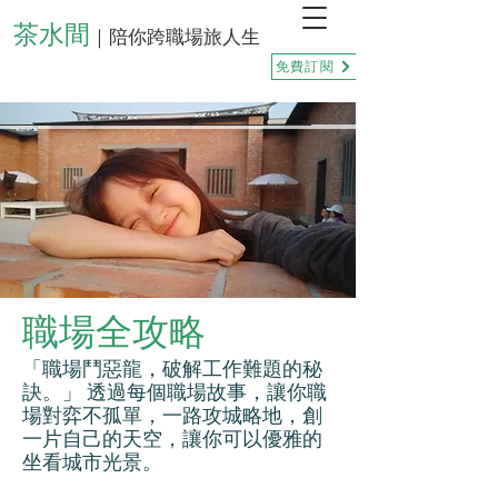
茶水間
｜陪你跨職場旅人生
免費訂閱
職場全攻略
「職場鬥惡龍，破解工作難題的秘
訣。」 透過每個職場故事，讓你職
場對弈不孤單，一路攻城略地，創
一片自己的天空，讓你可以優雅的
坐看城市光景。