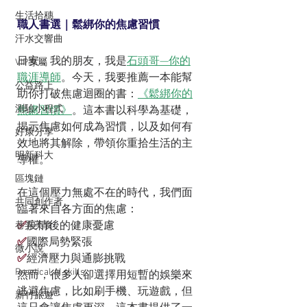
生活拾穗
職人書選｜鬆綁你的焦慮習慣
汗水交響曲
日安，我的朋友，我是
石頭哥—你的
VIP專屬
職涯導師
。今天，我要推薦一本能幫
公益路上
助你打破焦慮迴圈的書：
《鬆綁你的
測驗小程式
焦慮習慣》
。這本書以科學為基礎，
揭示焦慮如何成為習慣，以及如何有
好康分享
效地將其解除，帶領你重拾生活的主
明新科大
導權。
區塊鏈
在這個壓力無處不在的時代，我們面
共同創作者
臨著來自各方面的焦慮：
✅
疫情後的健康憂慮
巷弄美食
✅
國際局勢緊張
微小說
✅
經濟壓力與通膨挑戰
Practical AI skills
然而，很多人卻選擇用短暫的娛樂來
逃避焦慮，比如刷手機、玩遊戲，但
新竹旅遊