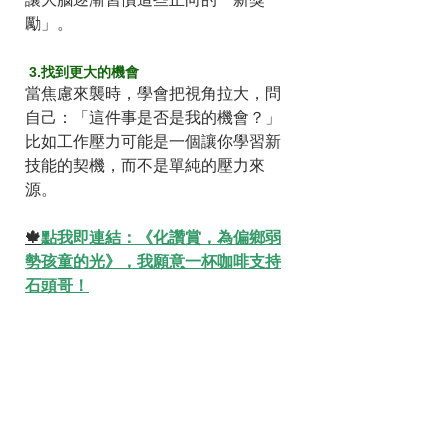
讓大腦逐漸習慣這些正向的「新獎
勵」。
 3.找到更大的機會
當焦慮來襲時，學會把視角拉大，問
自己：「這件事是否是我的機會？」
比如工作壓力可能是一個讓你學習新
技能的契機，而不是單純的壓力來
源。
🍁
點我即連結：《化讚賞，為偏鄉弱
勢孩童的光》，我願意一杯咖啡支持
石頭哥！