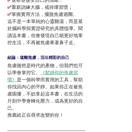
✅
覺察並接受自己的情緒；
✅
重新訓練大腦，戒掉壞習慣；
✅
掌握實用方法，擺脫焦慮迴圈。
這不是一本單純的心靈雞湯，而是基
於腦科學與實證研究的具體指導。閱
讀這本書，你會發現自己能更好地掌
控生活，不再被焦慮牽著鼻子走。
結論：遠離焦慮，活出精彩的自己
焦慮雖然是時代的產物，但我們也可
以學會掌控它。
《鬆綁你的焦慮習
慣》
是一個科學而實用的工具，幫助
你找回內心的平靜。如果你正在被焦
慮困擾，不妨拿起這本書，在生活的
片刻中學會轉化壓力，成為更好的自
己。
推薦給正在尋求改變的你！