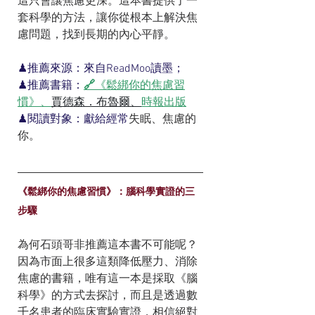
這只會讓焦慮更深。這本書提供了一
套科學的方法，讓你從根本上解決焦
慮問題，找到長期的內心平靜。
♟推薦來源：來自ReadMoo讀墨；
♟推薦書籍：
🔗
《鬆綁你的焦慮習
慣》、
賈德森．布魯爾、
時報出版
♟閱讀對象：獻給經常
失眠、焦慮的
你。
《鬆綁你的焦慮習慣》：腦科學實證的三
步驟
為何石頭哥非推薦這本書不可能呢？
因為市面上很多這類降低壓力、消除
焦慮的書籍，唯有這一本是採取《腦
科學》的方式去探討，而且是透過數
千名患者的臨床實驗實證，相信絕對