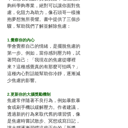
夠科學夠專業，絕對可以讓你面對焦
慮，化阻力為助力，像石頭哥一樣擁
抱夢想無所畏懼。書中提供了三個步
驟，幫助我們了解並解除焦慮：
1.覺察你的內心
學會覺察自己的情緒，是擺脫焦慮的
第一步。例如，當你感到壓力時，試
著問自己：「我現在的焦慮從哪裡
來？這種感覺真的有那麼可怕嗎？」
這種內心對話能幫助你冷靜，逐漸減
少焦慮的影響。
2.更新你的大腦獎勵機制
焦慮常伴隨著不良行為，例如暴飲暴
食或刷手機以緩解壓力。作者建議，
透過新的行為來取代舊的壞習慣，像
是焦慮時嘗試散步、冥想或寫日記，