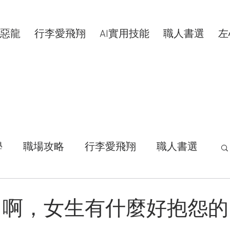
惡龍
行李愛飛翔
AI實用技能
職人書選
左
學
職場攻略
行李愛飛翔
職人書選
活拾穗
汗水交響曲
VIP專屬
力啊，女生有什麼好抱怨的
康分享
明新科大
區塊鏈
共同創作者