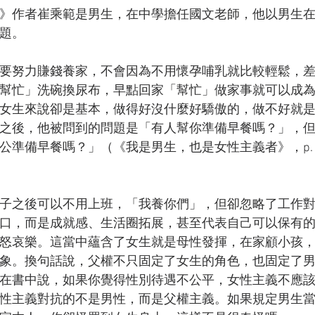
》作者崔乘範是男生，在中學擔任國文老師，他以男生
題。
要努力賺錢養家，不會因為不用懷孕哺乳就比較輕鬆，
幫忙」洗碗換尿布，早點回家「幫忙」做家事就可以成
女生來說卻是基本，做得好沒什麼好驕傲的，做不好就
之後，他被問到的問題是「有人幫你準備早餐嗎？」，
準備早餐嗎？」（《我是男生，也是女性主義者》，p. 1
子之後可以不用上班，「我養你們」，但卻忽略了工作
口，而是成就感、生活圈拓展，甚至代表自己可以保有
怒哀樂。這當中蘊含了女生就是母性發揮，在家顧小孩
象。換句話說，父權不只固定了女生的角色，也固定了
在書中說，如果你覺得性別待遇不公平，女性主義不應
性主義對抗的不是男性，而是父權主義。如果規定男生