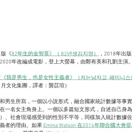
出版《
82年生的金智英》（ 82년생김지영）
，2018年出
2020年改編成電影，登上大螢幕，由鄭有美和孔劉主演
版
《我是男生，也是女性主義者》（저는남자고, 페미니스
（日月文化集團，譯者：龔苡瑄）
和男生所寫，一個以小說形式，融合國家統計數據等事
在一名女主角身上。一個以多篇短文形式，自述自己身
）、社會現場感受到的性別不平等，同樣加入統計數據
義者的理由。如果 
Emma Watson 在2014年聯合國大會