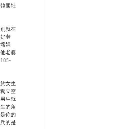
在韓國社
差別就在
為好老
是壞媽
但他老婆
85-
對於女生
的獨立空
，男生就
男生的角
該是你的
當兵的是