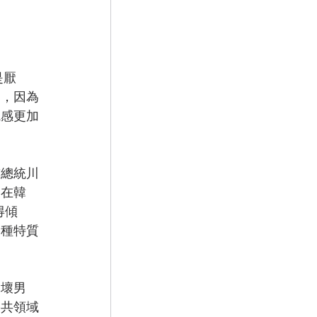
是厭
徒，因為
觀感更加
前總統川
，在韓
得傾
各種特質
和壞男
公共領域