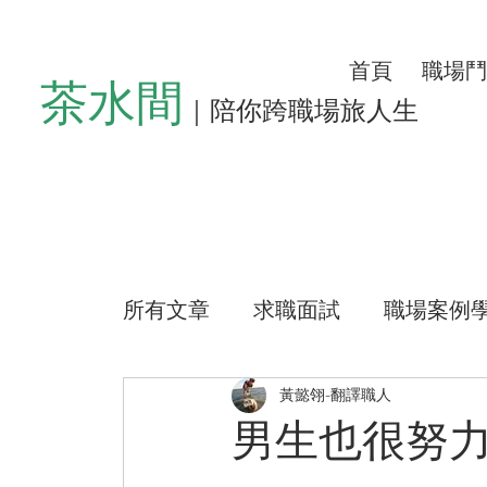
首頁
職場鬥
茶水間
｜陪你跨職場旅人生
所有文章
求職面試
職場案例
懶人沙發
左心房空位
生
黃懿翎-翻譯職人
男生也很努
公益路上
測驗小程式
好