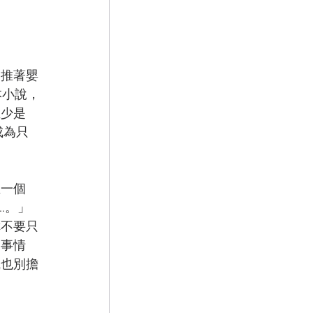
邊推著嬰
本小說，
至少是
成為只
生一個
.。」
你不要只
的事情
職也別擔