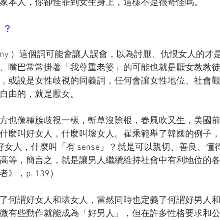
家本人，你卻怪罪到女生身上，這樣不是很奇怪嗎。
」？
gyny ）這個詞可能會讓人誤會，以為討厭、仇恨女人的才
、嘴巴常常掛著「我尊重老婆」的可能也就是厭女教教
，或說是女性歧視的同義詞，任何會讓女性地位、社會
自由的，就是厭女。
方也像種族歧視一樣，斬草沒除根，春風吹又生，美國
也會定義什麼叫好女人，什麼叫壞女人。崔乘範舉了韓國的例子
是好女人，什麼叫「有 sense」？就是可以親切、善良、懂
高等，簡言之，就是讓男人繼續維持社會中有利地位的
，p. 139）
了何謂好女人和壞女人，當然同時也定義了何謂好男人
微有些動作就能成為「好男人」，但在許多性格要求和