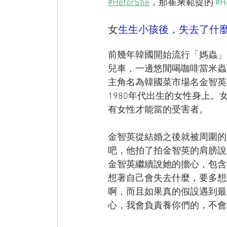
#HeforShe
，那崔乘範提的 
#H
女
生生小孩後，失去了什
前幾年韓國開始流行「媽蟲」
兒車，一邊悠閒喝咖啡當米蟲
主角名為韓國菜市場名金智英
1980年代出生的女性身上
有女性才能當的受害者。
金智英從結婚之後就被周圍的
吧，他拍了拍金智英的肩膀說：
金智英繼續說她的擔心，包含
想著自己會失去什麼，要多想
啊，而且如果真的假設遇到最
心，我會負責養你們的，不會