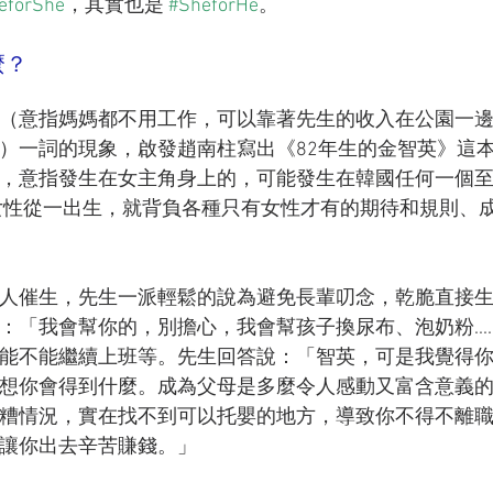
eforShe
，其實也是 
#SheforHe
。
麼？
（意指媽媽都不用工作，可以靠著先生的收入在公園一
）一詞的現象，啟發趙南柱寫出《82年生的金智英》這
，意指發生在女主角身上的，可能發生在韓國任何一個
。女性從一出生，就背負各種只有女性才有的期待和規則、
人催生，先生一派輕鬆的說為避免長輩叨念，乾脆直接
「我會幫你的，別擔心，我會幫孩子換尿布、泡奶粉.....
能不能繼續上班等。先生回答說：「智英，可是我覺得
想你會得到什麼。成為父母是多麼令人感動又富含意義
糟情況，實在找不到可以托嬰的地方，導致你不得不離
讓你出去辛苦賺錢。」