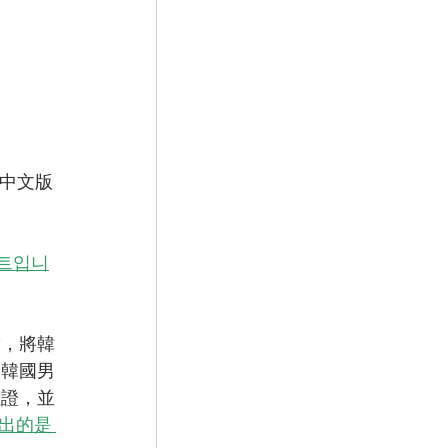
版中文版
。
트입니
實，將韓
為韓國男
佐證，並
提出的是 