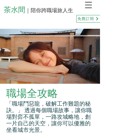
茶水間
｜陪你跨職場旅人生
免費訂閱
職場全攻略
「職場鬥惡龍，破解工作難題的秘
訣。」 透過每個職場故事，讓你職
場對弈不孤單，一路攻城略地，創
一片自己的天空，讓你可以優雅的
坐看城市光景。