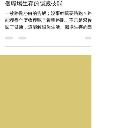
汗水交響曲
路跑教會我的事｜路跑，竟然解鎖 7
個職場生存的隱藏技能
一枚路跑小白的告解：沒事幹嘛要路跑？路跑
能獲得什麼收穫呢？希望路跑，不只是幫你贏
回了健康，還能解鎖你生活、職場生存的隱藏
技能。來，聽聽石頭哥怎麼說：路跑教會我的
事...