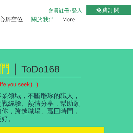
免費訂閱
會員註冊/登入
心房空位
關於我們
More
們
｜
ToDo168
life you seek））
專業領域，不斷雕琢的職人，
實戰經驗、熱情分享，幫助願
的你，跨越職場、贏回時間，
美好。