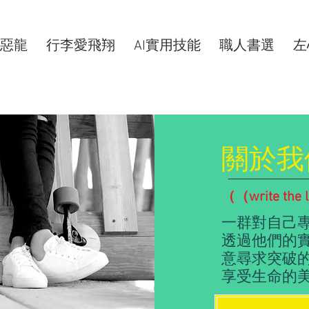
惡龍
行李愛飛翔
AI實用技能
職人書選
左
關於我
（（write the 
一群對自己
透過他們的
意尋求突破
享受生命的