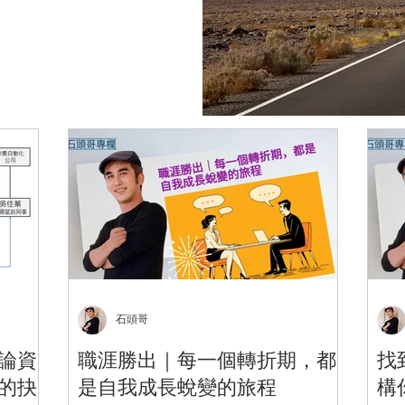
石頭哥
論資
職涯勝出｜每一個轉折期，都
找
的抉
是自我成長蛻變的旅程
構