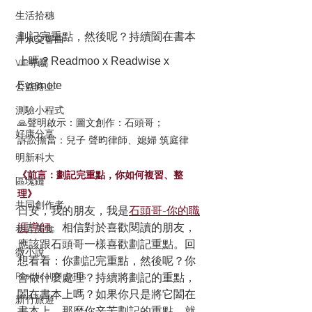
生活拾穗
劃記完重點，然後呢？持續闔在書本
汗水交響曲
上嗎？Readmoo x Readwise x 
VIP專屬
Evernote
公益路上
測驗小程式
🙏聲明啟示：圖文創作：石頭哥；
好康分享
訴訟擔當：兒子 聲昀律師、媳婦 筑庭律
明新科大
《前言：劃記完重點，你如何複習、整
區塊鏈
理》
共同創作者
日安，我的朋友，我是
石頭哥-你的職
涯導師
。相信對於喜歡閱讀的朋友，
巷弄美食
應該跟石頭哥一樣喜歡劃記重點。回
微小說
想看看：你劃記完重點，然後呢？你
Practical AI skills
會做什麼處理？持續將劃記的重點，
闔在書本上嗎？如果你只是將它闔在
新竹旅遊
書本上，那麼你辛苦劃記的重點，就