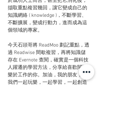
於成功人士而言，甚至把它消化後，
擷取重點複習幾回，讓它變成自己的
知識網絡 ( knowledge )，不斷學習、
不斷擴展，變成行動力，進而成為這
個領域的專家。
今天石頭哥將 ReadMoo 劃記重點，透
過 Readwise 間歇複習，再將知識儲
存在 Evernote 查閱，確實是一個科技
人躍遷的學習方法，分享給喜歡閱讀
樂於工作的你。加油，我的朋友，讓
我們一起玩樂，一起學習，一起創造
更卓越的自己。
✿ 石頭哥—你的職涯導師：職人引路，如
風助翼✿
#職場
 | 俯瞰職涯，洞察機先
#整合
 | 串 AI工具，10倍效率