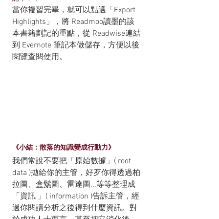
當你複習完畢，就可以點選「Export 
Highlights」，將 Readmoo讀墨的該
本書籍劃記的重點，從 Readwise連結
到 Evernote 筆記本做儲存，方便以後
閱覽查閱使用。
《小結：散落的知識變成行動力》
我們常說不要把「原始數據」( root 
data )拋給你的主管，好歹你得透過柏
拉圖、盒鬚圖、雷達圖...等等整理成
「資訊 」( information )告訴主管，經
過你閱讀分析之後得到什麼資訊。對