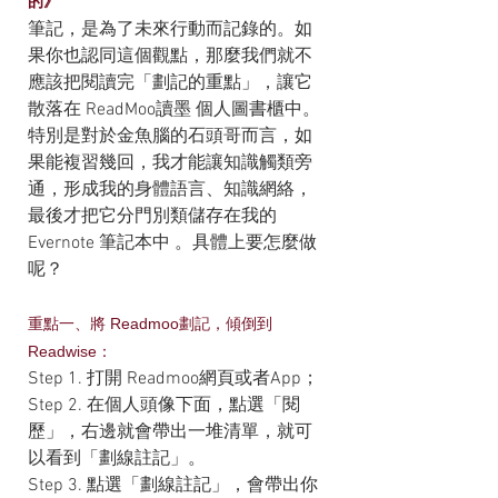
的》
筆記，是為了未來行動而記錄的。如
果你也認同這個觀點，那麼我們就不
應該把閱讀完「劃記的重點」，讓它
散落在 ReadMoo讀墨 個人圖書櫃中。
特別是對於金魚腦的石頭哥而言，如
果能複習幾回，我才能讓知識觸類旁
通，形成我的身體語言、知識網絡，
最後才把它分門別類儲存在我的 
Evernote 筆記本中 。具體上要怎麼做
呢？
重點一、將 Readmoo劃記，傾倒到 
Readwise：
Step 1. 打開 Readmoo網頁或者App；
Step 2. 在個人頭像下面，點選「閱
歷」，右邊就會帶出一堆清單，就可
以看到「劃線註記」。
Step 3. 點選「劃線註記」，會帶出你