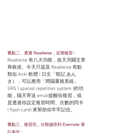
重點二、透過 Readwise，定期複習：
Readwise 有八大功能，改天另闢文章
再敘述。今天只提及 Readwise 有點
類似 Anki 軟體 ( 日文「暗記 あん
き），可以應用「間隔重複系統」 
SRS ( spaced repetition system )的功
能，隔天寄送 email提醒你複習，或
是透過你設定複習時間、次數的閃卡 
( flash card) 來幫助你牢牢記住。
重點三、複習完，分類儲存到 Evernote 筆
記本中：