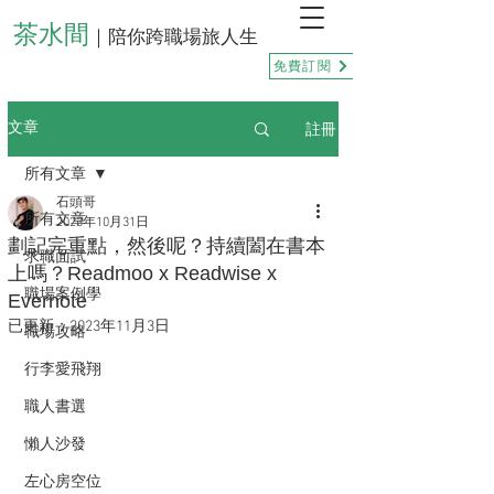
茶水間
｜陪你跨職場旅人生
免費訂閱
註冊
文章
所有文章
石頭哥
所有文章
2023年10月31日
劃記完重點，然後呢？持續闔在書本
求職面試
上嗎？Readmoo x Readwise x
職場案例學
Evernote
已更新：
2023年11月3日
職場攻略
行李愛飛翔
職人書選
懶人沙發
左心房空位