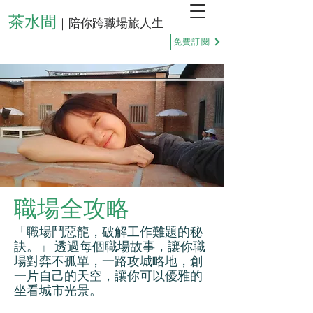
茶水間
｜陪你跨職場旅人生
免費訂閱
職場全攻略
「職場鬥惡龍，破解工作難題的秘
訣。」 透過每個職場故事，讓你職
場對弈不孤單，一路攻城略地，創
一片自己的天空，讓你可以優雅的
坐看城市光景。