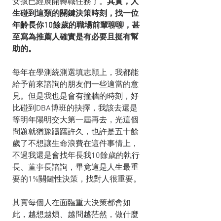
女孩已經展開轉職任務了。
其實，人
生碰到這類的關鍵決策時刻，找一位
年齡長你10餘歲的職場前輩聊聊，甚
至寫為推薦人確實是有必要且挺有幫
助的。
每年在學測統測選填志願上，我都能
給予前來諮詢的朋友們一些適當的意
見。但是我也是會有撞牆的時刻，好
比碰到DBA博班的抉擇，我該去還是
等明年陽明交大第一屆再去，光這個
問題就猶豫躊躇許久，也許是五十餘
歲了不想讓生命浪費在這件事情上，
不過我還是會找年長我10餘歲的執行
長、董事長諮詢，畢竟這是人生最重
要的1%關鍵性決策，找對人很重要。
其實每個人在面臨重大決策都會如
此，越想越煩、越問越茫然，做什麼