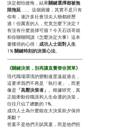
決定都怕後悔，結果
關鍵選擇都被無
限拖延
……。這個困擾，其實不是只有
你有，連許多社會頂尖人物都經歷
過！但厲害的人，究竟怎麼下決定？
有沒有什麼規律可循？今天石頭哥就
和你聊聊閱讀《怎麼決定大事》這本
書獲得的心得：
成功人士面對人生 
1% 關鍵時刻的決策心法
。
《關鍵決策，別再讓直覺替你買單》
現代職場環境的變動速度遠超過去，
這要求我們不再是「執行者」，而更
像是
「高壓決策者」
。根據研究，真
正能牽動你職涯和人生命運的決策，
往往只佔了總數的 
1%
。
成功人士為什麼能在大決策前夕保持
果斷？
答案不是他們天賦異稟，而是他們拒