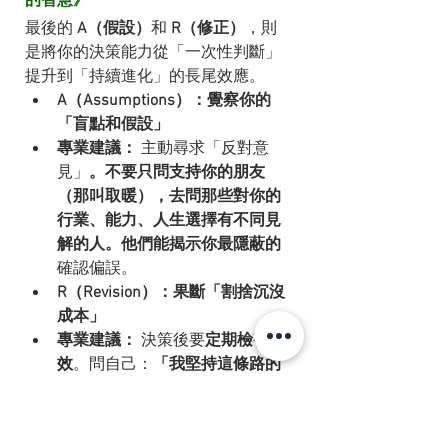
最後的 
A（假設）
和 
R（修正）
，則
是將你的決策能力從「一次性判斷」
提升到「持續進化」的長尾效應。
A（Assumptions）：覺察你的
「盲點和假設」
專業建議：
 主動尋求「反對意
見」
。不要只問支持你的朋友
（那叫取暖），去問那些對你的
行業、能力、人生選擇有不同見
解的人。他們能揭示你最隱蔽的
確認偏誤。
R（Revision）：果斷「割捨沉沒
成本」
專業建議：
 決策後要
定期檢視成
效
。問自己：
「我堅持這條路的
理由，是基於我的熱情與價值，
還是僅僅因為『已經做了這麼
久』？」
 如果答案是後者，你就