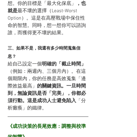
想。你的目標是「最大化保底」
，也
就是
最不壞的選擇（Least-Worst 
Option）。這是在高壓戰場中保住性
命的智慧。同時，想一想你可以諮詢
誰，而獲得更不壞的結果。
三、如果不是，我還有多少時間蒐集信
息？
給自己設定一個
明確的「截止時間」
（例如：兩週內、三個月內）。在這
個期限內，你的任務是高效蒐集「邊
際效益最高」
的關鍵資訊。一旦時間
到，無論資訊是否「完美」，你都必
須行動。這是成功人士避免陷入
「分
析癱瘓」的鐵律。
《成功決策的長尾效應：調整與校準
的智慧》