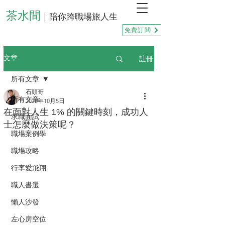
茶水間
｜陪你跨職場旅人生
免費訂閱
註冊
文章
所有文章
石頭哥
所有文章
2025年10月5日
在面對人生 1% 的關鍵時刻，成功人
求職面試
士怎麼做決策呢？
職場案例學
職場攻略
行李愛飛翔
職人書選
懶人沙發
左心房空位