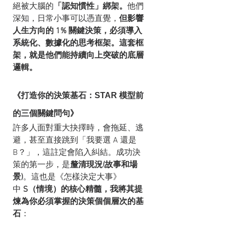
絕被大腦的
「認知慣性」綁架。
他們
深知，日常小事可以憑直覺，
但影響
人生方向的 1% 關鍵決策，必須導入
系統化、數據化的思考框架。這套框
架，就是他們能持續向上突破的底層
邏輯。
《打造你的決策基石：STAR 模型前
的三個關鍵問句》
許多人面對重大抉擇時，會拖延、逃
避，甚至直接跳到「我要選 A 還是 
B？」，這註定會陷入糾結。成功決
策的第一步，是
釐清現況(故事和場
景)
。這也是《怎樣決定大事》
中 
S（情境）的核心精髓，我將其提
煉為你必須掌握的決策個個層次的基
石
：