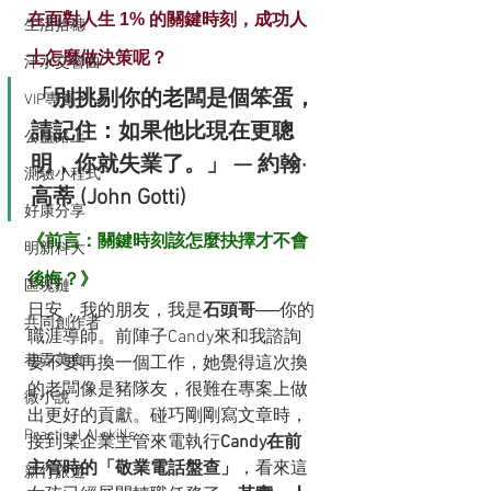
在面對人生 1% 的關鍵時刻，成功人
生活拾穗
士怎麼做決策呢？
汗水交響曲
「別挑剔你的老闆是個笨蛋，
VIP專屬
請記住：如果他比現在更聰
公益路上
明，你就失業了。」 — 約翰·
測驗小程式
高蒂 (John Gotti)
好康分享
《前言：關鍵時刻該怎麼抉擇才不會
明新科大
後悔？》
區塊鏈
日安，我的朋友，我是
石頭哥
──你的
共同創作者
職涯導師。前陣子Candy來和我諮詢
巷弄美食
要不要再換一個工作，她覺得這次換
的老闆像是豬隊友，很難在專案上做
微小說
出更好的貢獻。碰巧剛剛寫文章時，
Practical AI skills
接到某企業主管來電執行
Candy在前
主管時的「敬業電話盤查」
，看來這
新竹旅遊