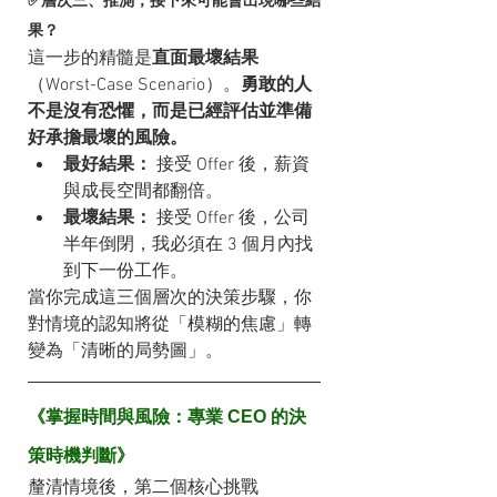
果？
這一步的精髓是
直面最壞結果
（Worst-Case Scenario）。
勇敢的人
不是沒有恐懼，而是已經評估並準備
好承擔最壞的風險。
最好結果：
 接受 Offer 後，薪資
與成長空間都翻倍。
最壞結果：
 接受 Offer 後，公司
半年倒閉，我必須在 3 個月內找
到下一份工作。
當你完成這三個層次的決策步驟，你
對情境的認知將從「模糊的焦慮」轉
變為「清晰的局勢圖」。
《掌握時間與風險：專業 CEO 的決
策時機判斷》
釐清情境後，第二個核心挑戰