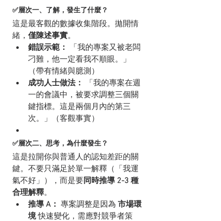
✅層次一、了解，發生了什麼？
這是最客觀的數據收集階段。拋開情
緒，
僅陳述事實
。
錯誤示範：
 「我的專案又被老闆
刁難，他一定看我不順眼。」
（帶有情緒與臆測）
成功人士做法：
 「我的專案在週
一的會議中，被要求調整三個關
鍵指標。這是兩個月內的第三
次。」（客觀事實）
✅層次二、思考，為什麼發生？
這是拉開你與普通人的認知差距的關
鍵。不要只滿足於單一解釋（「我運
氣不好」），而是要
同時推導 2-3 種
合理解釋
。
推導 A：
 專案調整是因為 
市場環
境
 快速變化，需應對競爭者策