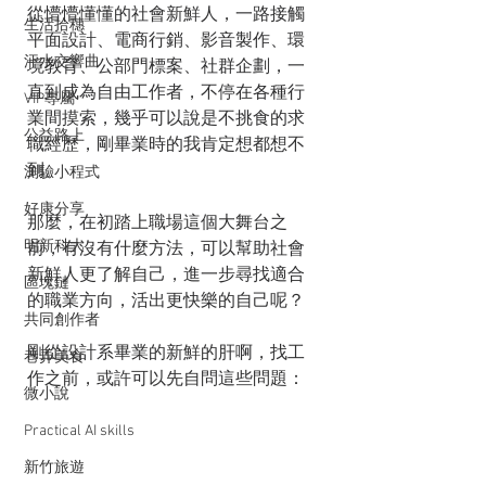
從懵懵懂懂的社會新鮮人，一路接觸
生活拾穗
平面設計、電商行銷、影音製作、環
汗水交響曲
境教育、公部門標案、社群企劃，一
直到成為自由工作者，不停在各種行
VIP專屬
業間摸索，幾乎可以說是不挑食的求
公益路上
職經歷，剛畢業時的我肯定想都想不
到。
測驗小程式
好康分享
那麼，在初踏上職場這個大舞台之
明新科大
前，有沒有什麼方法，可以幫助社會
新鮮人更了解自己，進一步尋找適合
區塊鏈
的職業方向，活出更快樂的自己呢？
共同創作者
剛從設計系畢業的新鮮的肝啊，找工
巷弄美食
作之前，或許可以先自問這些問題：
微小說
Practical AI skills
新竹旅遊