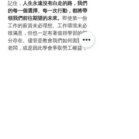
記住，
人生永遠沒有白走的路，我們
的每一個選擇、每一次行動，都將帶
領我們前往期望的未來。
即使第一份
工作的薪資未必理想、工作環境未必
很滿意，但也一定有著值得學習的部
分存在。儘管是教會我們如何面對慣
老闆，或是因此學會爭取勞工權益，
也是一種經驗與學習。
只要記得，時時刻刻覺察自己的感
受，問問自己喜歡什麼、想要走向何
方，隨時修正職涯道路即可。
喜歡這篇文章嗎？你可以：
✅ 為文章按下愛心