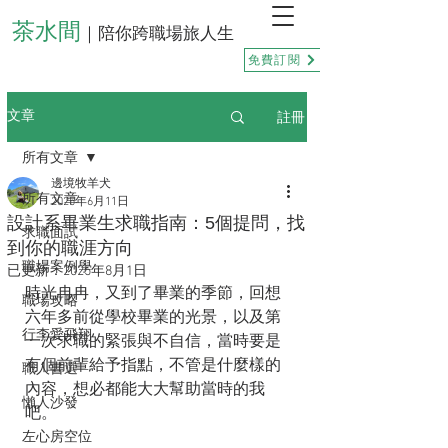
茶水間
｜陪你跨職場旅人生
免費訂閱
註冊
文章
所有文章
邊境牧羊犬
所有文章
2025年6月11日
設計系畢業生求職指南：5個提問，找
求職面試
到你的職涯方向
職場案例學
已更新：
2025年8月1日
時光冉冉，又到了畢業的季節，回想
職場攻略
六年多前從學校畢業的光景，以及第
行李愛飛翔
一次求職的緊張與不自信，當時要是
有個前輩給予指點，不管是什麼樣的
職人書選
內容，想必都能大大幫助當時的我
懶人沙發
吧。
左心房空位