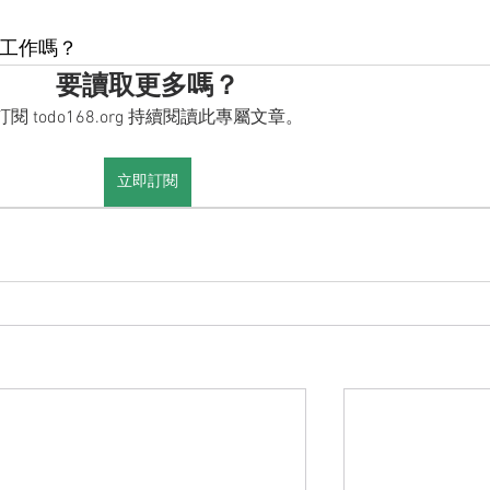
工作嗎？
要讀取更多嗎？
 AI skills
新竹旅遊
訂閱 todo168.org 持續閱讀此專屬文章。
立即訂閱