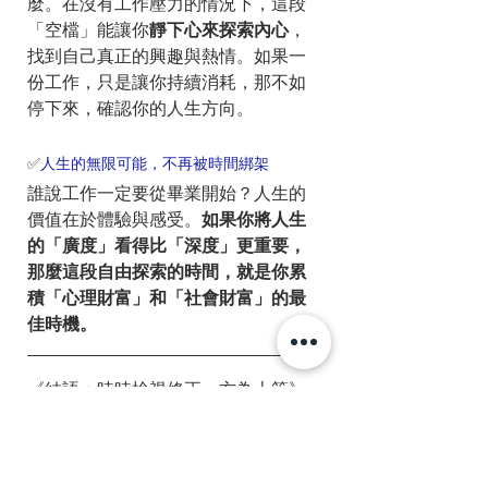
麼。在沒有工作壓力的情況下，這段
「空檔」能讓你
靜下心來探索內心
，
找到自己真正的興趣與熱情。如果一
份工作，只是讓你持續消耗，那不如
停下來，確認你的人生方向。
✅
人生的無限可能，不再被時間綁架
誰說工作一定要從畢業開始？人生的
價值在於體驗與感受。
如果你將人生
的「廣度」看得比「深度」更重要，
那麼這段自由探索的時間，就是你累
積「心理財富」和「社會財富」的最
佳時機。
《結語：時時檢視修正，方為上策》
你，就是自己職涯的CEO。
兩種觀
點，沒有絕對的對錯，石頭哥也沒辦
法為你的人生負責。然而，在做最終