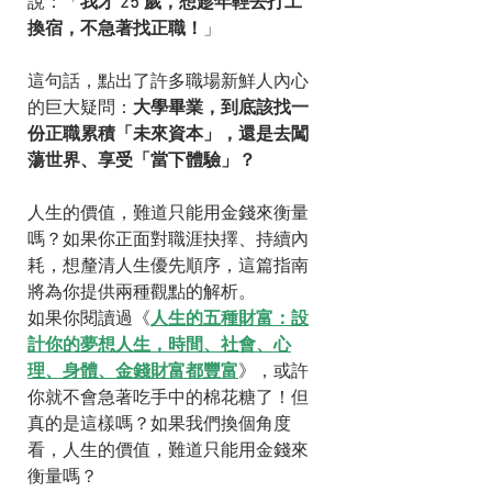
說：「
我才 25 歲，想趁年輕去打工
換宿，不急著找正職！
」
這句話，點出了許多職場新鮮人內心
的巨大疑問：
大學畢業，到底該找一
份正職累積「未來資本」，還是去闖
蕩世界、享受「當下體驗」？
人生的價值，難道只能用金錢來衡量
嗎？如果你正面對職涯抉擇、持續內
耗，想釐清人生優先順序，這篇指南
將為你提供兩種觀點的解析。
如果你閱讀過《
人生的五種財富：設
計你的夢想人生，時間、社會、心
理、身體、金錢財富都豐富
》，或許
你就不會急著吃手中的棉花糖了！但
真的是這樣嗎？如果我們換個角度
看，人生的價值，難道只能用金錢來
衡量嗎？