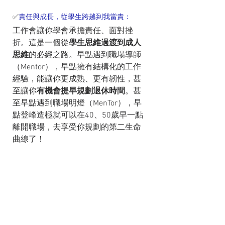
✅
責任與成長，從學生跨越到我當責：
工作會讓你學會承擔責任、面對挫
折。這是一個從
學生思維過渡到成人
思維
的必經之路。早點遇到職場導師
（Mentor），早點擁有結構化的工作
經驗，能讓你更成熟、更有韌性，甚
至讓你
有機會提早規劃退休時間
。甚
至早點遇到職場明燈（MenTor），早
點登峰造極就可以在40、50歲早一點
離開職場，去享受你規劃的第二生命
曲線了！