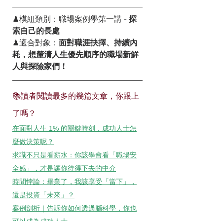
♟模組類別：職場案例學第一講 - 
探
索自己的長處
♟適合對象：
面對職涯抉擇、持續內
耗，想釐清人生優先順序的職場新鮮
人與探險家們！
📚讀者閱讀最多的幾篇文章，你跟上
了嗎？
在面對人生 1% 的關鍵時刻，成功人士怎
麼做決策呢？
求職不只是看薪水：你該學會看「職場安
全感」，才是讓你待得下去的中介
時間悖論：畢業了，我該享受「當下」，
還是投資「未來」？
案例剖析｜告訴你如何透過腦科學，你也