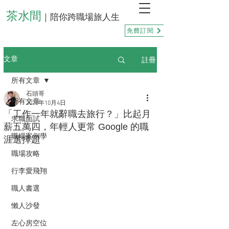
茶水間
｜陪你跨職場旅人生
免費訂閱
註冊
文章
所有文章
石頭哥
所有文章
2025年10月4日
「工作一年就辭職去旅行？」比起月
求職面試
薪五萬四，年輕人更常 Google 的職
職場案例學
涯選擇題
職場攻略
行李愛飛翔
職人書選
懶人沙發
左心房空位