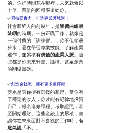
的
。你把時間花在哪裡，未來就會以
十倍、百倍的回報率還給你。
✅
累積硬實力，打造專業護城河
：
社會新鮮人的前幾年，是
學習曲線最
陡峭
的時期。一份正職工作，就像是
一個付費的「訓練營」，你不但領著
薪水，還在學習專業技能、了解產業
運作，並累積
有價值的產業人脈
。這
些都是你未來升遷、跳槽、甚至創業
的關鍵籌碼。
✅
創造金錢流，擁有更多選擇權
薪水是讓你擁有選擇的基礎。當你有
了穩定的收入，你才能有紀律地投資
自己，報名進修課程、考取證照，甚
至開始理財。這些金錢上的累積，會
讓你在未來面對不喜歡的工作時，
有
底氣說「不」
。