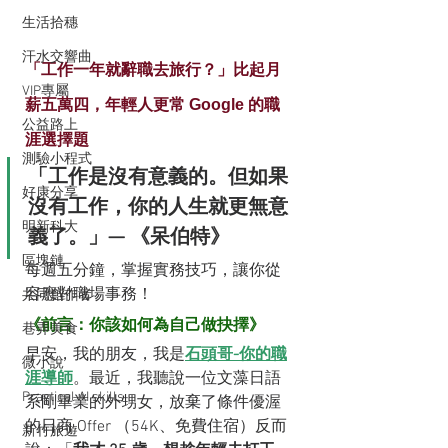
生活拾穗
汗水交響曲
「工作一年就辭職去旅行？」比起月
VIP專屬
薪五萬四，年輕人更常 Google 的職
公益路上
涯選擇題
測驗小程式
「工作是沒有意義的。但如果
好康分享
沒有工作，你的人生就更無意
明新科大
義了。」— 《呆伯特》
區塊鏈
每週五分鐘，掌握實務技巧，讓你從
容應對職場事務！
共同創作者
《前言：你該如何為自己做抉擇》
巷弄美食
早安，我的朋友，我是
石頭哥-你的職
微小說
涯導師
。最近，我聽說一位文藻日語
Practical AI skills
系剛畢業的外甥女，放棄了條件優渥
的日商 Offer （54K、免費住宿）反而
新竹旅遊