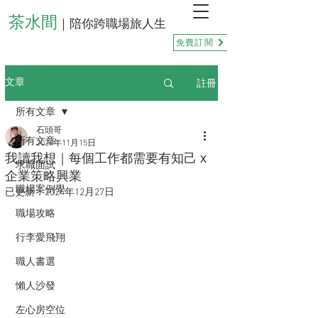
茶水間
｜陪你跨職場旅人生
免費訂閱
註冊
文章
所有文章
石頭哥
所有文章
2024年11月15日
我讀我想｜每個工作都需要有知己 x
求職面試
企業策略興業
職場案例學
已更新：
2024年12月27日
職場攻略
行李愛飛翔
職人書選
懶人沙發
左心房空位