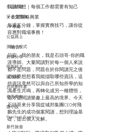
我讀我想｜每個工作都需要有知己 
生活拾穗
汗水交響曲
x 企業策略興業
每週五分鐘，掌握實務技巧，讓你從
VIP專屬
容應對職場事務！
公益路上
測驗小程式
《前言》 
日安，我的朋友，我是石頭哥-你的職
好康分享
涯導師。大量閱讀對於每一個人來說
明新科大
都不是問題，問題在於你閱讀完之後
必須要想想看我能擷取哪些資訊，這
區塊鏈
些資訊竟然可以與自己所知所學的知
共同創作者
識產生共鳴，再轉化成另一種體悟，
巷弄美食
這才是閱讀樂趣上最高的境界。今天
石頭哥來分享我從城邦集團CEO何飛
微小說
鵬先生的成功個案閱讀，想到理論基
Practical AI skills
礎，提出個人見解。
新竹旅遊