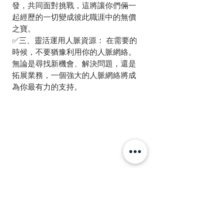
發，共同面對挑戰，這將讓你們倆一
起經歷的一切變成彼此職涯中的無價
之寶。
✅三、靈活運用人脈資源： 在需要的
時候，不要猶豫利用你的人脈網絡。
無論是尋找新機會、解決問題，還是
拓展業務，一個強大的人脈網絡將成
為你最有力的支持。
《結論》 
你，就是自己職涯的CEO。
在這個快
速變化的時代，與知己共舞，不僅是
達成職業目標的策略，更是一種智慧