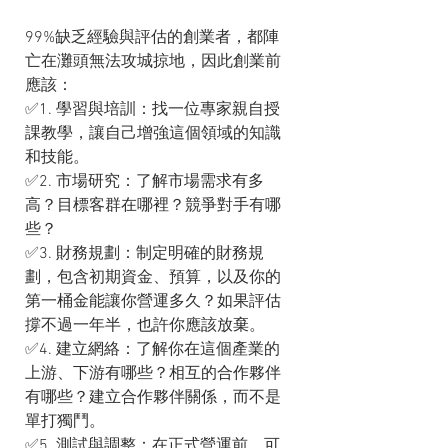
99%缺乏經驗與評估的創業者，都陣
亡在灘頭無法攻城掠地，因此創業前
應該：
✅1. 學習與培訓：找一位專家親自授
課教學，讓自己增強這個領域的知識
和技能。
✅2. 市場研究：了解市場需求有多
高？目標客群在哪裡？競爭對手有哪
些？
✅3. 財務規劃：制定明確的財務規
劃，包含初期資金、預算，以及你的
第一桶金能讓你營運多久？如果評估
撐不過一年半，也許你應該放棄。
✅4. 建立網絡：了解你在這個產業的
上游、下游有哪些？相互的合作夥伴
有哪些？建立合作夥伴關係，而不是
單打獨鬥。
✅5. 測試與調整：在正式營運前，可