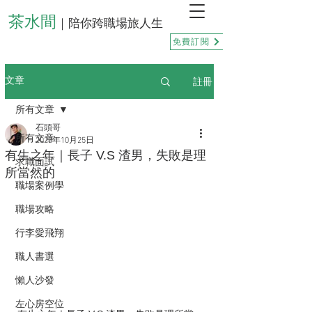
茶水間
｜陪你跨職場旅人生
免費訂閱
註冊
文章
所有文章
石頭哥
所有文章
2023年10月25日
有生之年｜長子 V.S 渣男，失敗是理
求職面試
所當然的
職場案例學
職場攻略
行李愛飛翔
職人書選
懶人沙發
左心房空位