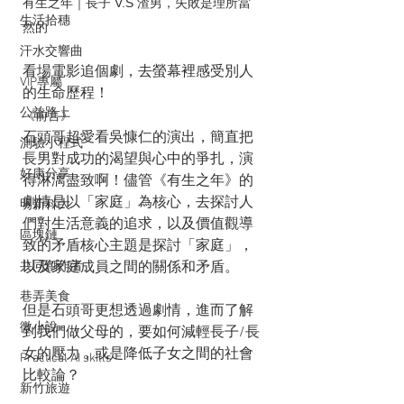
有生之年｜長子 V.S 渣男，失敗是理所當
生活拾穗
然的
汗水交響曲
看場電影追個劇，去螢幕裡感受別人
VIP專屬
的生命歷程！
公益路上
《前言》
石頭哥超愛看吳慷仁的演出，簡直把
測驗小程式
長男對成功的渴望與心中的爭扎，演
好康分享
得淋漓盡致啊！儘管《有生之年》的
劇情是以「家庭」為核心，去探討人
明新科大
們對生活意義的追求，以及價值觀導
區塊鏈
致的矛盾核心主題是探討「家庭」，
以及家庭成員之間的關係和矛盾。
共同創作者
巷弄美食
但是石頭哥更想透過劇情，進而了解
微小說
到我們做父母的，要如何減輕長子/長
女的壓力，或是降低子女之間的社會
Practical AI skills
比較論？
新竹旅遊