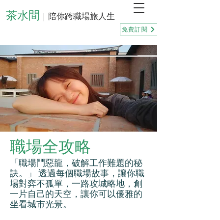
茶水間
｜陪你跨職場旅人生
免費訂閱
職場全攻略
「職場鬥惡龍，破解工作難題的秘
訣。」 透過每個職場故事，讓你職
場對弈不孤單，一路攻城略地，創
一片自己的天空，讓你可以優雅的
坐看城市光景。