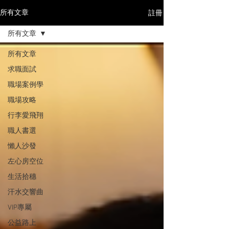
註冊
所有文章
所有文章
所有文章
求職面試
職場案例學
職場攻略
行李愛飛翔
職人書選
懶人沙發
左心房空位
生活拾穗
汗水交響曲
VIP專屬
公益路上