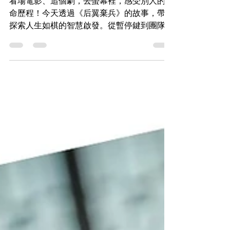
石頭哥
懶人沙發
《后翼棄兵》，對你的人生棋局，帶
來什麼啟發呢？
看場電影、追個劇，去螢幕裡，感受別人的生
命歷程！今天透過《后翼棄兵》的故事，帶你
探索人生如棋的智慧啟發。從暫停鍵到團隊合
作，學習如何在困境中突破，打造屬於自己的
成功棋局！