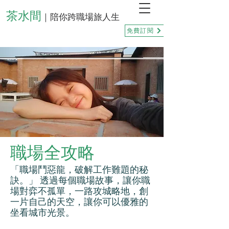
茶水間
｜陪你跨職場旅人生
免費訂閱
職場全攻略
「職場鬥惡龍，破解工作難題的秘
訣。」 透過每個職場故事，讓你職
場對弈不孤單，一路攻城略地，創
一片自己的天空，讓你可以優雅的
坐看城市光景。