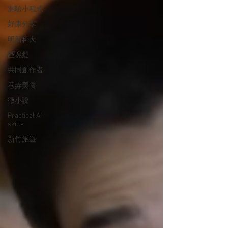
測驗小程式
好康分享
明新科大
區塊鏈
共同創作者
巷弄美食
微小說
Practical AI
skills
新竹旅遊