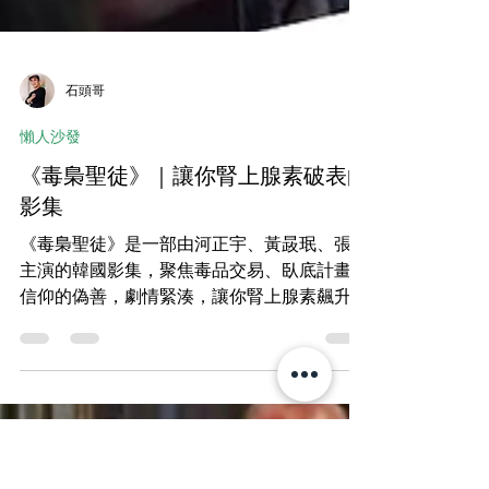
石頭哥
懶人沙發
《毒梟聖徒》｜讓你腎上腺素破表的