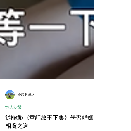
邊境牧羊犬
懶人沙發