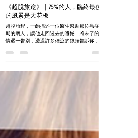
石頭哥
左心房空位
《超脫旅途》｜75%的人，臨終最後
的風景是天花板
超脫旅程，一齣描述一位醫生幫助那位癌症末
期的病人，讓他走回過去的遺憾，將未了的事
情逐一告別，透過許多催淚的鏡頭告訴你，別
讓遺憾永遠刻在心坎裡。