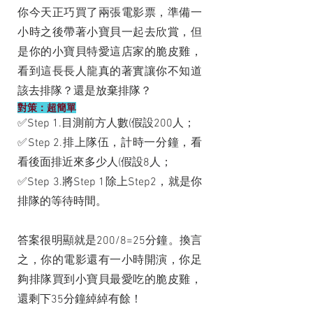
你今天正巧買了兩張電影票，準備一
小時之後帶著小寶貝一起去欣賞，但
是你的小寶貝特愛這店家的脆皮雞，
看到這長長人龍真的著實讓你不知道
該去排隊？還是放棄排隊？
對策：超簡單
✅Step 1.目測前方人數(假設200人；
✅Step 2.排上隊伍，計時一分鐘，看
看後面排近來多少人(假設8人；
✅Step 3.將Step 1除上Step2，就是你
排隊的等待時間。
答案很明顯就是200/8=25分鐘。換言
之，你的電影還有一小時開演，你足
夠排隊買到小寶貝最愛吃的脆皮雞，
還剩下35分鐘綽綽有餘！