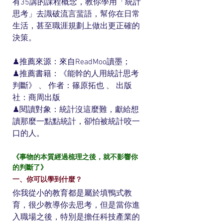
有35講的課程概念，教你學用「統計
思考」去識破流言蜚語，幫你在日常
生活，甚至職涯規劃上做出更正確的
決策。
♟推薦來源：來自ReadMoo讀墨；
♟推薦書籍：《能幹的人用統計思考
判斷》 、 作者：篠原拓也 、 出版
社：商周出版
♟閱讀對象：統計沒這麼難，獻給想
讀那麼一點點統計，卻怕被統計咬一
口的人。
《事物的本質經過梳理之後，就不影響你
的判斷了》
一、你可以學到什麼？
你我從小的教育都是屬於填鴨式教
育，很少教導你去思考，但是當你進
入職場之後，特別是擔任科技產業的