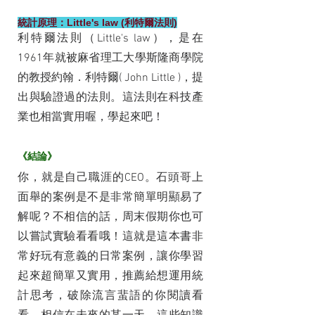
統計原理：Little's law (利特爾法則)
利特爾法則（Little's law），是在
1961年就被麻省理工大學斯隆商學院
的教授約翰．利特爾( John Little )，提
出與驗證過的法則。這法則在科技產
業也相當實用喔，學起來吧！
《結論》
你，就是自己職涯的CEO。石頭哥上
面舉的案例是不是非常簡單明顯易了
解呢？不相信的話，周末假期你也可
以嘗試實驗看看哦！這就是這本書非
常好玩有意義的日常案例，讓你學習
起來超簡單又實用，推薦給想運用統
計思考，破除流言蜚語的你閱讀看