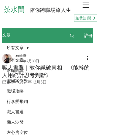
茶水間
｜陪你跨職場旅人生
免費訂閱
註冊
文章
所有文章
石頭哥
所有文章
2024年7月30日
職人書選｜教你識破真相：《能幹的
求職面試
人用統計思考判斷》
職場案例學
已更新：
2024年12月5日
職場攻略
行李愛飛翔
職人書選
懶人沙發
左心房空位