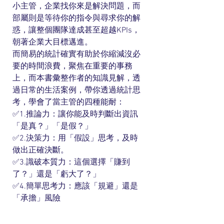
小主管，企業找你來是解決問題，而
部屬則是等待你的指令與尋求你的解
惑，讓整個團隊達成甚至超越KPIs，
朝著企業大目標邁進。
而簡易的統計確實有助於你縮減沒必
要的時間浪費，聚焦在重要的事務
上，而本書彙整作者的知識見解，透
過日常的生活案例，帶你透過統計思
考，學會了當主管的四種能耐：
✅1.推論力：讓你能及時判斷出資訊
「是真？」「是假？」
✅2.決策力：用「假設」思考，及時
做出正確決斷。
✅3.識破本質力：這個選擇「賺到
了？」還是「虧大了？」
✅4.簡單思考力：應該「規避」還是
「承擔」風險