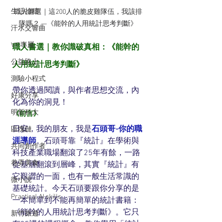
生活拾穗
職人書選｜這200人的脆皮雞隊伍，我該排
隊嗎？ —《能幹的人用統計思考判斷》
汗水交響曲
VIP專屬
職人書選｜教你識破真相：《能幹的
公益路上
人用統計思考判斷》
測驗小程式
帶你透過閱讀，與作者思想交流，內
好康分享
化為你的洞見！
明新科大
《前言》
日安，我的朋友，我是
石頭哥-你的職
區塊鏈
涯導師
。石頭哥靠『統計』在學術與
共同創作者
科技產業職場翻滾了25年有餘，一路
巷弄美食
從基層翻滾到層峰，其實『統計』有
它艱澀的一面，也有一般生活常識的
微小說
基礎統計。今天石頭要跟你分享的是
Practical AI skills
一本簡單到不能再簡單的統計書籍：
《能幹的人用統計思考判斷》。它只
新竹旅遊