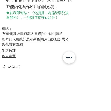
看，相信在未來的某一天，這些知識
都能內化為你所用的洞見哦！
🍁點我即連結：《化讚賞，為偏鄉弱勢孩
童的光》，一杯咖啡支持石頭哥！
標記：
石頭哥
職涯導師
職人書選
ReadMoo
讀墨
能幹的人用統計思考判斷
商周出版
統計思考
教你識破真相
生活拾穗
職人書選
查看全部
最新文章