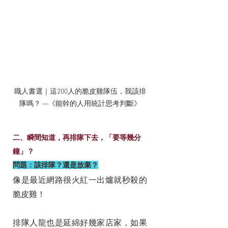
職人書選｜這200人的脆皮雞隊伍，我該排
隊嗎？ —《能幹的人用統計思考判斷》
二、瞬間知道，再排隊下去，「要等幾分
鐘」？
問題：該排隊？還是放棄？
像是最近網路很火紅一出爐就秒殺的
脆皮雞！
排隊人龍也是延綿好幾家店家，如果