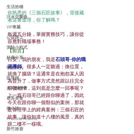
生活拾穗
你熟悉的《三個石匠故事》，背後藏
汗水交響曲
著這番道理，你了解嗎？
VIP專屬
每週五分鐘，掌握實務技巧，讓你從
公益路上
容應對職場事務！
測驗小程式
【前言】
好康分享
日安，我的朋友，我是
石頭哥-你的職
涯導師
。很多人一定聽過：換位置，
明新科大
就換了腦袋？這通常是在抱怨某人因
區塊鏈
為晉升了，做事方式竟然跟以往完全
前後相悖，這到底是怎麼一回事呢？
共同創作者
上一篇石頭哥已經跟你聊過了，因此
巷弄美食
今天在跟你聊一個類似的案例，那就
微小說
是管理學上的經典案例：三個石匠的
故事，讓你知道十八樓的風景，真的
Practical AI skills
跟二樓不一樣哦。
新竹旅遊