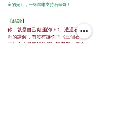
童的光》，一杯咖啡支持石頭哥！
【結論】
你，就是自己職涯的CEO。透過石頭
哥的講解，有沒有讓你把《三個石
匠》史上最簡短的管理學案例，產生
不同的體會呢？企業確實存在很多層
級，從主任、副理、經理、副部經
理、部經理、副處長、處長、副總經
理，到總經理這麼多的層級，人才只
要放錯層級，真的就會一將功成萬骨
枯啊。
🔥快跟上，大家偷偷學的職場技巧，你錯
失了幾篇呢？
1.駐足複盤｜讓 5年後的你，
感謝今日認真的自己！
2.駐足複盤｜偶爾斜槓，人生