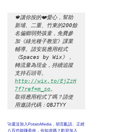
🍁讓你按的❤️愛心，幫助
新埔、二重、竹東的200餘
名偏鄉弱勢孩童，免費參
加《綠光種子教室》課業
輔導。請安裝應用程式
《Spaces by Wix》，
轉流量為現金，持續追蹤
http://wix.to/EjZzH
7f?ref=m_so
。

取得應用程式了嗎？請使
用邀請代碼：QBJTYY
🚀還沒加入PotatoMedia，胡言亂語、正經
八百也能賺盈收，你知道嗎？歡迎加入