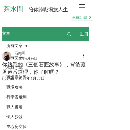
茶水間
｜陪你跨職場旅人生
免費訂閱
註冊
文章
所有文章
石頭哥
所有文章
2022年6月24日
你熟悉的《三個石匠故事》，背後藏
求職面試
著這番道理，你了解嗎？
職場案例學
已更新：
2022年6月27日
職場攻略
行李愛飛翔
職人書選
懶人沙發
左心房空位