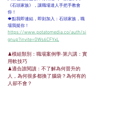
《石頭家族》，讓職場達人手把手教會
你！
🍁點我即連結，即刻加入：石頭家族，職
場我挺你！
https://www.potatomedia.co/auth/si
gnup?invite=0Ws6CFYxL
♟模組類別：職場案例學-第六講：實
用軟技巧
♟適合誰閱讀：不了解為何晉升的
人，為何很多都換了腦袋？為何有的
人卻不會？