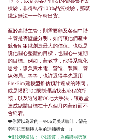
1916，或是與客戶商妥的檢驗標準去
檢驗，非得執行100%品質檢驗，那麼
鐵定無法一一準時出貨。 
至於高階主管：則需要顧及各個中階
主管是否壁壘分明，如何讓他們產生
競合衛組織創造最大的價值。也就是
說他關心整體的目標，也關心中短期
的目標。例如，蓋教堂，他得系統化
思考，誰負責水電、營造、製圖、管
線佈局....等等，也許還得事先運用
FlexSim建模型推估預計達成的時間，
或是搭配TOC限制理論找出流程的瓶
頸，以及透過新QC七大手法，讓教堂
達成總體目標在十八個月內蓋好而不
會延宕。
❤️你習以為常的一杯55元美式咖啡，卻是
弱勢孩童翻轉人生的課輔機會 ↓↓↓
🍁點我即連結：《化讚賞，為偏鄉弱勢孩