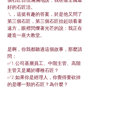
個石匠自信滿滿地說：我在做全國最
好的石匠活。
ㄟ，這挺有趣的答案，於是他又問了
第三個石匠，第三個石匠抬起頭看著
遠方，眼裡閃爍著光芒的說：我正在
建造一座大教堂。
是啊，你我都聽過這個故事，那麼請
問：
✅1.公司基層員工、中階主管、高階
主管又是屬於哪種石匠？
✅2.如果你是經理人，你覺得要砍掉
的是哪一類的石匠？為什麼？