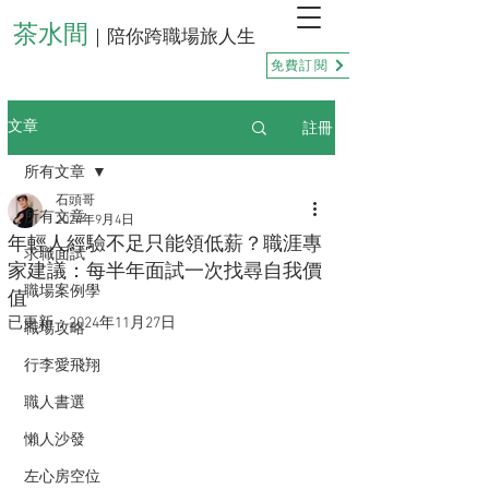
茶水間
｜陪你跨職場旅人生
免費訂閱
註冊
文章
所有文章
石頭哥
所有文章
2024年9月4日
年輕人經驗不足只能領低薪？職涯專
求職面試
家建議：每半年面試一次找尋自我價
職場案例學
值
已更新：
2024年11月27日
職場攻略
行李愛飛翔
職人書選
懶人沙發
左心房空位