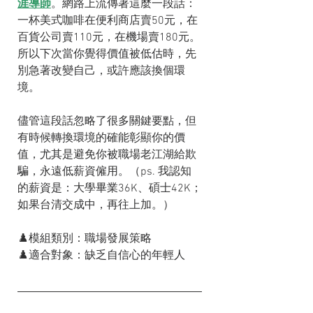
涯導師
。網路上流傳著這麼一段話：
一杯美式咖啡在便利商店賣50元，在
百貨公司賣110元，在機場賣180元。
所以下次當你覺得價值被低估時，先
別急著改變自己，或許應該換個環
境。
儘管這段話忽略了很多關鍵要點，但
有時候轉換環境的確能彰顯你的價
值，尤其是避免你被職場老江湖給欺
騙，永遠低薪資僱用。（ps. 我認知
的薪資是：大學畢業36K、碩士42K；
如果台清交成中，再往上加。）
♟️模組類別：職場發展策略
♟️適合對象：缺乏自信心的年輕人