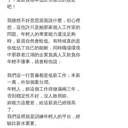
了？這薪資根本低於勞基法的規定
吧！
我雖然不好意思當面說什麼，但心裡
想，這也許只是她那家個人工作室的
問題。年輕人的專業能力還沒足夠
時，薪資自然會較低。有時候真的是
你低估了自己的能耐，同時職場環境
中那群老江湖的企業負責人又欺負你
年輕不懂事，就會框你說：
我們這一行普遍都是低薪工作；本薪
一萬，外加個案分潤。
年輕人，妳這個工作得做滿兩三年，
否則穩定性不好，沒人敢用妳。
妳能力這麼差，給這薪資已經很高
了。
我們這裡就是訓練年輕人的平台，經
驗比薪水重要。