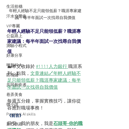
生活拾穗
年輕人經驗不足只能領低薪？職涯專家建
汗水交響曲
議：每半年面試一次找尋自我價值
VIP專屬
年輕人經驗不足只能領低薪？職涯專
公益路上
家建議：每半年面試一次找尋自我價
測驗小程式
值
好康分享
明新科大
🐳本文收錄於 
#1111人力銀行 
職涯系
列；點我，
文章連結🔗年輕人經驗不
區塊鏈
足只能領低薪？職涯專家建議：每半
共同創作者
年面試一次找尋自我價值
巷弄美食
每週五分鐘，掌握實務技巧，讓你從
微小說
容應對職場事務！
Practical AI skills
《前言》
日安，我的朋友，我是
石頭哥-你的職
新竹旅遊