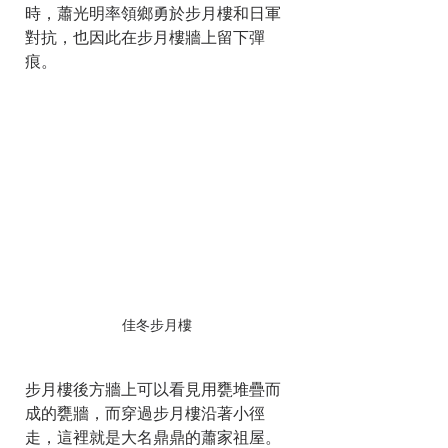
時，蕭光明率領鄉勇於步月樓和日軍
對抗，也因此在步月樓牆上留下彈
痕。
佳冬步月樓
步月樓後方牆上可以看見用甕堆疊而
成的甕牆，而穿過步月樓沿著小徑
走，這裡就是大名鼎鼎的蕭家祖屋。