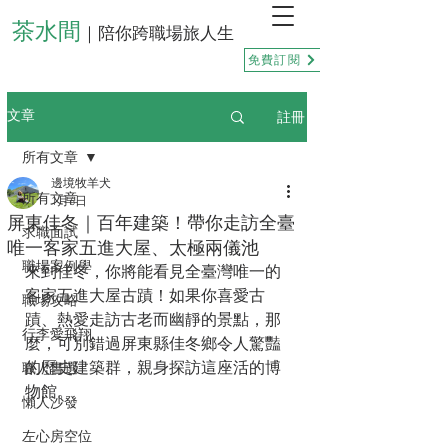
茶水間
｜陪你跨職場旅人生
免費訂閱
註冊
文章
所有文章
邊境牧羊犬
所有文章
1月6日
屏東佳冬｜百年建築！帶你走訪全臺
求職面試
唯一客家五進大屋、太極兩儀池
職場案例學
來到佳冬，你將能看見全臺灣唯一的
客家五進大屋古蹟！如果你喜愛古
職場攻略
蹟、熱愛走訪古老而幽靜的景點，那
行李愛飛翔
麼，可別錯過屏東縣佳冬鄉令人驚豔
的歷史建築群，親身探訪這座活的博
職人書選
物館。
懶人沙發
左心房空位