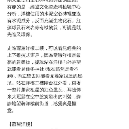
期大量使用空心磚構築興建的建築。
有趣的是，經過文化資產科檢驗中心
分析，洋樓使用的水泥空心磚裡並沒
有水泥成分，反而充滿生物化石、紅
藻球及石灰岩等有機物質，可說是既
先進又環保。
走進蕭屋洋樓二樓，可以看見經典的
上下推拉式窗戶，因為當時洋樓是最
高的建築物，據說站在洋樓向外眺望
就能看見佳冬神社 (現在當然是看不
到)，向左望去則能看見蕭家祖屋的屋
頂。站在洋樓二樓陽台往外看，襯著
一整片蕭家祖屋的紅色屋瓦，耳邊傳
來大冠鷲在空中盤旋發出的叫聲，靜
靜地望著洋樓前街道，感覺真是愜
意。
【蕭屋洋樓】