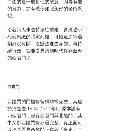
而生的是一股對他的敬意，因為有他
的努力，才有現今如此美好的老街風
貌。
沿著詩人步道持續往前走，會經過小
巧而精緻的張家商樓，可惜這次經過
剛好沒有開，沒辦法進去參觀。再持
續行走，就能看見清朝時代保存至今
的西隘門了。
西隘門
西隘門的門樓保留得非常完整，其建
於清嘉慶 16 年 (1811年)，原本設有
四個隘門，僅存西隘門與北隘門，其
中又以西隘門保存最完整。從正面可
以清楚看見西隘門上寫著「褒忠」二