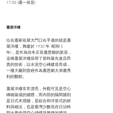
17:00 (週一休息)
蕭屋洋樓
位在蕭家祖屋大門口右手邊的就是蕭
屋洋樓，興建於 1930 年 (昭和 5 
年)，是作為佳冬庄長蕭恩鄉的新居，
這棟蕭屋洋樓採用了當時最先進且昂
貴的技術，以水泥空心磚建造而成，
一樓大廳則曾經作為蕭恩鄉大弟蕭秀
利的醫館。
蕭屋洋樓非常漂亮，外觀可見是空心
磚砌築成的牆體，而內部的隔間牆則
是日式木摺牆，是綜合和洋形式的材
料與砌法，也是臺灣少數現存日治時