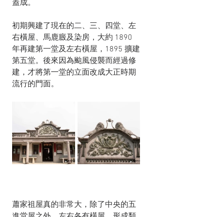
蓋成。
初期興建了現在的二、三、四堂、左
右橫屋、馬鹿廄及染房，大約 1890 
年再建第一堂及左右橫屋，1895 擴建
第五堂。後來因為颱風侵襲而經過修
建，才將第一堂的立面改成大正時期
流行的門面。
蕭家祖屋真的非常大，除了中央的五
進堂屋之外，左右各有橫屋，形成類