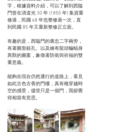
字，根據資料介紹，可以了解到西隘
門曾在清道光 30 年 (1850 年) 集資重
修過，民國 68 年也整修過一次，直
到民國 85 年又重新整修正立面。
有趣的是，西隘門的褒忠二字兩旁，
有著圓形銃孔、以及繪有龍頭蝙蝠身
異獸的圖案，象徵著防衛與祈福的雙
重意義。
能夠在現在仍然通行的道路上，看見
如此古色古香的門樓，真有種穿越時
空的感受，儘管只是一個門，我卻覺
得相當有意思。