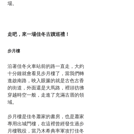
場。
走吧，來一場佳冬古蹟巡禮！
步月樓
沿著佳冬火車站前的路一直走，大約
十分鐘就會看見步月樓了，當我們轉
進啟南路，映入眼簾的就是古色古香
的街道，外面還是大馬路，裡頭彷彿
穿越時空一般，走進了充滿古厝的領
域。
步月樓是佳冬蕭家的書房，也是蕭家
專用出城門樓，在這裡曾經發生過步
月樓戰役，當乃木希典率軍攻打佳冬