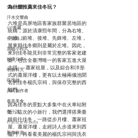
為什麼推薦來佳冬玩？
生活拾穗
汗水交響曲
六堆是高屏地區客家族群聚居地區的
VIP專屬
統稱，源於清康熙年間，分為右堆、
中堆、前堆、後堆、先鋒堆、左堆，
公益路上
屏東縣佳冬鄉則是屬於左堆。因此，
測驗小程式
來到佳冬能見到非常完整的客家老建
好康分享
築，包含全臺灣唯一的客家五進大屋
古蹟——蕭家祖屋，以及綜合和洋形
明新科大
式的蕭屋洋樓，更有以太極兩儀池聞
區塊鏈
名的佳冬楊氏宗祠，與保存完整的西
隘門。
共同創作者
巷弄美食
因為佳冬的景點大多集中在火車站附
微小說
近，這次的小旅行，我們選擇搭乘臺
鐵前往佳冬，一路從步月樓、蕭家祖
Practical AI skills
屋、蕭屋洋樓，走經詩人步道來到西
新竹旅遊
隘門，再看看美麗的楊氏宗祠與洗衣