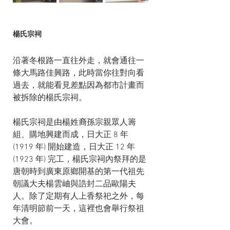
楊氏宗祠
沿著冬根路一直往外走，就會通往一
條大馬路佳興路，此時當你往對向看
過去，就能看見差點因為都市計畫而
被拆除的楊氏宗祠。
楊氏宗祠是由楊姓裔孫宗親眾人籌
組、購地興建而成，日大正 8 年 
(1919 年) 開始建造，日大正 12 年 
(1923 年) 完工，楊氏宗祠內祭拜的是
唐朝時到廣東原鄉開基的第一代祖先
朝議大夫楊雲岫與誥封二品歐陽夫
人。除了定期有人上香祭祀之外，每
年清明節前一天，這裡也會舉行祭祖
大會。