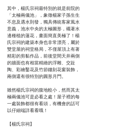
其中，楊氏宗祠最特別的就是前院的
「太極兩儀池」，象徵楊家子孫生生
不息及遇水則發，獨具傳統客家風水
意義，池水中央的太極圖形，襯著水
邊種植的蓮花，畫面簡直美極了！楊
氏宗祠的建築本身也非常漂亮，屬於
雙堂屋的祠堂格局，不僅屋頂上有著
精彩的剪黏作品，前後堂間天井兩側
的牆面也有相當精緻的浮雕、交趾
陶、彩繪鑿花及竹節鏤刻花窗裝飾，
兩側還有很特別的圓形月門。
雖然楊氏宗祠的腹地較小，然而其太
極兩儀池可是必看之處！屋子裡的每
一處裝飾都很有看頭，有機會的話可
以仔細端詳看看哦！
【楊氏宗祠】