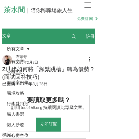
茶水間
｜陪你跨職場旅人生
免費訂閱
註冊
文章
所有文章
石頭哥
所有文章
2025年2月2日
Z世代如何將「頻繁跳槽」轉為優勢？
求職面試
(面試回答技巧)
職場案例學
已更新：
2025年3月28日
職場攻略
要讀取更多嗎？
行李愛飛翔
訂閱 todo168.org 持續閱讀此專屬文章。
職人書選
立即訂閱
懶人沙發
標記：
左心房空位