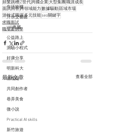
頻繁跳槽
Z世代
跨國企業
大型集團
職涯成長
生活拾穗
面試回答
跨領域能力
數據驅動
區域市場
游牧式職涯
多元技能
seo關鍵字
汗水交響曲
求職面試
VIP專屬
職場案例學
公益路上
測驗小程式
好康分享
明新科大
查看全部
最新文章
區塊鏈
共同創作者
巷弄美食
微小說
Practical AI skills
新竹旅遊