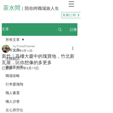
茶水間
｜陪你跨職場旅人生
免費訂閱
註冊
文章
所有文章
IvyTravelChannel
所有文章
2025年8月14日
新竹｜高樓大廈中的瑰寶地，竹北新
求職面試
瓦屋，比你想像的多更多
職場案例學
已更新：
2025年8月19日
職場攻略
行李愛飛翔
職人書選
懶人沙發
左心房空位