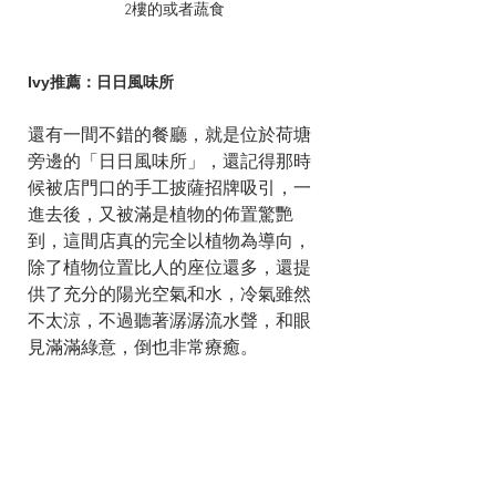
2樓的或者蔬食
Ivy推薦：日日風味所
還有一間不錯的餐廳，就是位於荷塘
旁邊的「日日風味所」，還記得那時
候被店門口的手工披薩招牌吸引，一
進去後，又被滿是植物的佈置驚艷
到，這間店真的完全以植物為導向，
除了植物位置比人的座位還多，還提
供了充分的陽光空氣和水，冷氣雖然
不太涼，不過聽著潺潺流水聲，和眼
見滿滿綠意，倒也非常療癒。  