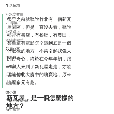
生活拾穗
汗水交響曲
很早之前就聽說竹北有一個新瓦
VIP專屬
屋園區，但是一直沒去看，聽說
公益路上
那裡有書店，有餐廳，有農田，
測驗小程式
甚至還有電影院？這到底是一個
好康分享
什麼樣的地方，不禁引起我強大
明新科大
的好奇心，終於在今年年初，跟
區塊鏈
一家人來到了新瓦屋走走，才發
現這竹北大廈中的瑰寶地，原來
共同創作者
這麼多元有趣。
巷弄美食
微小說
新瓦屋，是一個怎麼樣的
Practical AI skills
地方？
新竹旅遊