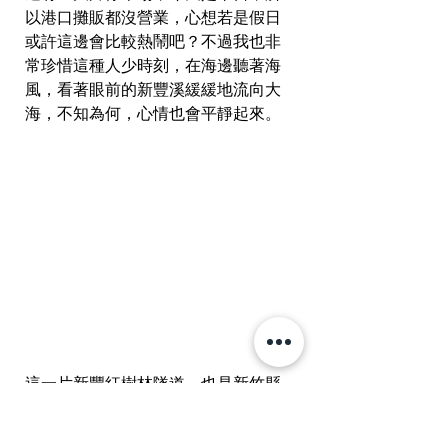
以港口攤販都沒營業，心想若是假日
或許這邊會比較熱鬧吧？不過我也非
常珍惜這種人少時刻，在海邊聽著海
風，看著眼前的新豐溪緩緩地流向大
海，不知為何，心情也會平靜起來。  
這一片新豐紅樹林隧道，也是新竹縣
十三景之一，若喜歡這片樹海與潮間
帶，不妨趁假日也來走走，順道看看