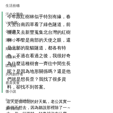
生活拾穗
汗水交響曲
今年跟紅樹林似乎特別有緣，春
VIP專屬
天去台南四草看了綠色隧道，前
公益路上
幾週又去新豐蒐集北台灣的紅樹
林，不管是南部的天使之眼，還
測驗小程式
是北部的龍貓隧道，都各有特
好康分享
色，不過在看過之後，我很好奇
明新科大
為什麼這種樹會一齊往中間生長
區塊鏈
呢？是因為地形關係嗎？還是他
共同創作者
們就是想長歪？我找了很多資
巷弄美食
料，卻找不到答案。
微小說
Practical AI skills
這天是個晴朗的好天氣，老公其實一
直很不想去，因為聽說那裡除了一～
新竹旅遊