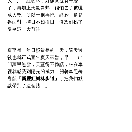
大～片～紅樹林，好像就沒有什麼
了，再加上天氣炎熱，很怕去了被曬
成人乾，所以一拖再拖，終於，還是
得面對，擇日不如撞日，沒想到挑了
夏至這一天前往。
夏至是一年日照最長的一天，這天過
後也就正式宣告夏天來臨，早上一出
門萬里無雲，天藍得不像話，坐在車
裡就感受到陽光的威力，開著車照著
導航
「新豐紅樹林步道」
，把我們默
默帶到了這個路口。 