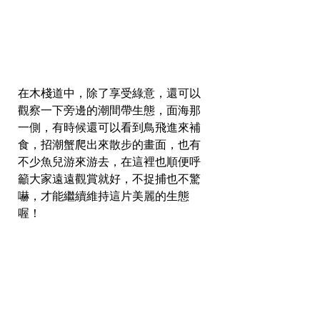
在木棧道中，除了享受綠意，還可以
觀察一下旁邊的潮間帶生態，面海那
一側，有時候還可以看到鳥飛進來補
食，招潮蟹爬出來散步的畫面，也有
不少魚兒游來游去，在這裡也順便呼
籲大家遠遠觀賞就好，不捉捕也不驚
嚇，才能繼續維持這片美麗的生態
喔！  