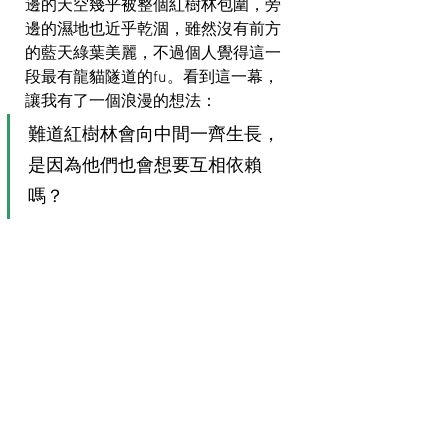
邊的天空幾乎被整個紅樹林包圍，旁
邊的濕地也近乎乾涸，雖然沒有前方
的藍天綠葉美麗，不過個人覺得這一
段最有龍貓隧道的fu。看到這一幕，
讓我有了一個浪漫的想法：
難道紅樹林會向中間一齊生長，
是因為他們也會想要互相依賴
嗎？