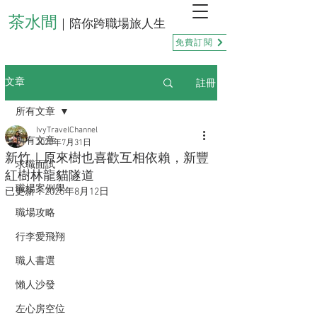
茶水間
｜陪你跨職場旅人生
免費訂閱
註冊
文章
所有文章
IvyTravelChannel
所有文章
2025年7月31日
新竹｜原來樹也喜歡互相依賴，新豐
求職面試
紅樹林龍貓隧道
職場案例學
已更新：
2025年8月12日
職場攻略
行李愛飛翔
職人書選
懶人沙發
左心房空位