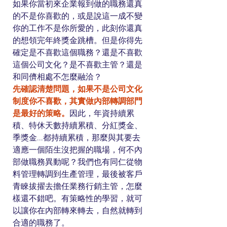
如果你當初來企業報到做的職務還真
的不是你喜歡的，或是說這一成不變
你的工作不是你所愛的，此刻你還真
的想領完年終獎金跳槽。但是你得先
確定是不喜歡這個職務？還是不喜歡
這個公司文化？是不喜歡主管？還是
和同儕相處不怎麼融洽？
先確認清楚問題，如果不是公司文化
制度你不喜歡，其實做內部轉調部門
是最好的策略。
因此，年資持續累
積、特休天數持續累積、分紅獎金、
季獎金...都持續累積，那麼與其要去
適應一個陌生沒把握的職場，何不內
部做職務異動呢？我們也有同仁從物
料管理轉調到生產管理，最後被客戶
青睞拔擢去擔任業務行銷主管，怎麼
樣還不錯吧。有策略性的學習，就可
以讓你在內部轉來轉去，自然就轉到
合適的職務了。