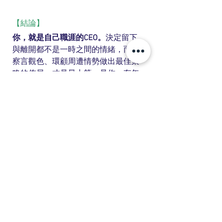
【結論】
你，就是自己職涯的CEO。
決定留下
與離開都不是一時之間的情緒，而是
察言觀色、環顧周遭情勢做出最佳策
略的佈局，才是最上策。是你，有年
後離職的念頭嗎？歡迎你在留言區留
言，與我分享你的感受讓我們相互砥
礪，在這職涯的漫長道路上。