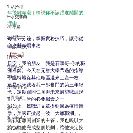
生活拾穗
年後離職潮｜檢視你不該跟進離開的
汗水交響曲
理由
VIP專屬
公益路上
每週五分鐘，掌握實務技巧，讓你從
容應對職場事務！
測驗小程式
【前言】
好康分享
日安，我的朋友，我是
石頭哥-你的職
明新科大
涯導師
。今天在元智大學帶過的指導
區塊鏈
學生特地從其他廠區送來土產一枚，
這是他來跟著我一起奮鬥的第三年紀
共同創作者
念，定期跟同仁聊聊未來展望職涯規
巷弄美食
劃，是主管的必要職責之一。
誠如上一篇職涯文章提到因為疫情衝
微小說
擊，美國正掀起一波「大離職潮」。
Practical AI skills
當初想離開創業的主管，我也曉以大
義協助他完成整個規劃，讓他決定挽
新竹旅遊