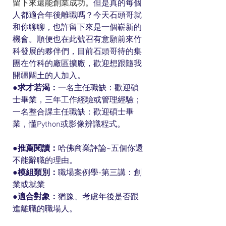
留下來還能創業成功。
但是真的每個
人都適合年後離職嗎？今天石頭哥就
和你聊聊，也許留下來是一個嶄新的
機會。順便也在此號召有意願前來竹
科發展的夥伴們，目前石頭哥待的集
團在竹科的廠區擴廠，歡迎想跟隨我
開疆闢土的人加入。
●求才若渴：
一名主任職缺：歡迎碩
士畢業，三年工作經驗或管理經驗；
一名整合課主任職缺：歡迎碩士畢
業，懂Python或影像辨識程式。
●推薦閱讀：
哈佛商業評論~五個你還
不能辭職的理由。
●模組類別：
職場案例學-第三講：創
業或就業
●適合對象：
猶豫、考慮年後是否跟
進離職的職場人。