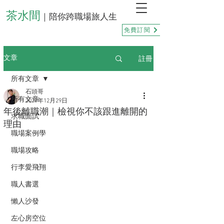
茶水間
｜陪你跨職場旅人生
免費訂閱
註冊
文章
所有文章
石頭哥
所有文章
2021年12月29日
年後離職潮｜檢視你不該跟進離開的
求職面試
理由
職場案例學
職場攻略
行李愛飛翔
職人書選
懶人沙發
左心房空位