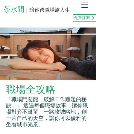
茶水間
｜陪你跨職場旅人生
免費訂閱
職場全攻略
「職場鬥惡龍，破解工作難題的秘
訣。」 透過每個職場故事，讓你職
場對弈不孤單，一路攻城略地，創
一片自己的天空，讓你可以優雅的
坐看城市光景。