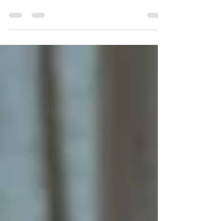
謝謝大家對石頭哥的支持，我決定拋磚引玉將
你的讚賞，化為偏鄉弱勢孩童的光；本季捐款
3,184元當綠光種子教室的課輔基金；937元
(Potato)+2,247元(Matters) 捐款 = 合計3,184
元。