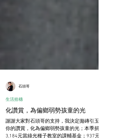
石頭哥
生活拾穗
化讚賞，為偏鄉弱勢孩童的光