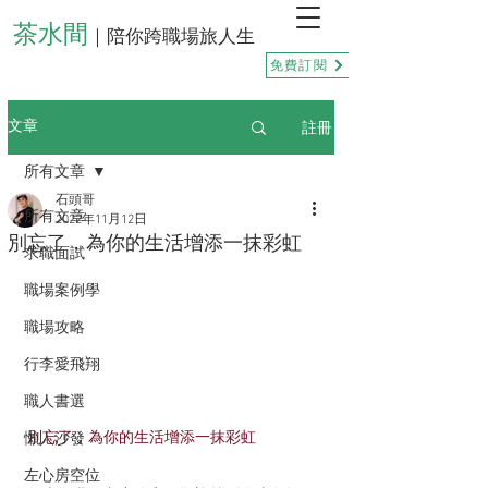
茶水間
｜陪你跨職場旅人生
免費訂閱
註冊
文章
所有文章
石頭哥
所有文章
2022年11月12日
別忘了，為你的生活增添一抹彩虹
求職面試
職場案例學
職場攻略
行李愛飛翔
職人書選
別忘了，為你的生活增添一抹彩虹
懶人沙發
左心房空位