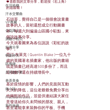
🍁喜歡我的文章分享，歡迎按《右上角》
生活拾穗
的追蹤喔！
汗水交響曲
石頭哥，覺得自己是一個很會說童書
VIP專屬
故事的人，當初還想成立行動圖書
公益路上
車，每週六到偏遠山區國小駐點，來
個說故事分享。
測驗小程式
今天就看圖來為各位說說《彩虹的故
好康分享
事》。
昆汀·布萊克 ( Quentin Blake )一位九十
明新科大
歲的英國著名插畫家，他出版的書籍
區塊鏈
或是插畫已經高達500多份了，而且
這個數字還在持續增長中。
共同創作者
巷弄美食
基於疫情的影響，人們的見面與互動
微小說
大大的降低，這位老爺爺免費分享出
他幽默的作品，並提供連結讓大家任
Practical AI skills
意發送給你久未問候的朋友、親人，
新竹旅遊
甚至還能拿來裝飾你的平板、手機