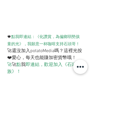
🍁
點我即連結：《化讚賞，為偏鄉弱勢孩
童的光》，我願意一杯咖啡支持石頭哥！
🚀還沒加入potatoMedia嗎？這裡光按
❤️愛心，每天也能賺加密貨幣哦！
🚀
🚀
點
我
即連結，歡迎加入《石頭家
族》！
🔥快跟上，大家偷偷學的職場技巧，你錯
失了幾篇呢？
1. 《快樂斜槓》｜你會找斜槓攝影
師，拍婚紗照嗎？（上篇）
2. 快樂斜槓｜槓出你的精采人生！
（下篇：好處與重點）
3. 視訊面試｜擊敗對手的小技巧