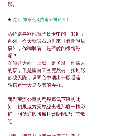
哦。
🍁
 昆汀·布萊克免費電子問候卡！
我特別喜歡他電子賀卡中的「彩虹」
系列。今天就讓石頭哥來《看圖說故
事》，你聽聽看，是否說的很精彩
呢？
在傾盆大雨中上班，是多麼一件惱人
的事，但是望向天空竟然有一抹虹彩
劃破天際，瞬間心中湧出一股暖流，
相信這一天是多麼的美好。
而帶著辦公室的烏煙瘴氣下班的此
刻，如果遠方天際線出現那麼一抹彩
虹，相信這股晦氣也會瞬間煙消雲散
吧！