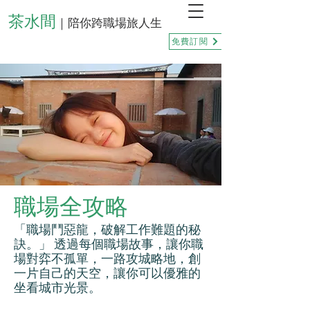
茶水間
｜陪你跨職場旅人生
免費訂閱
職場全攻略
「職場鬥惡龍，破解工作難題的秘
訣。」 透過每個職場故事，讓你職
場對弈不孤單，一路攻城略地，創
一片自己的天空，讓你可以優雅的
坐看城市光景。