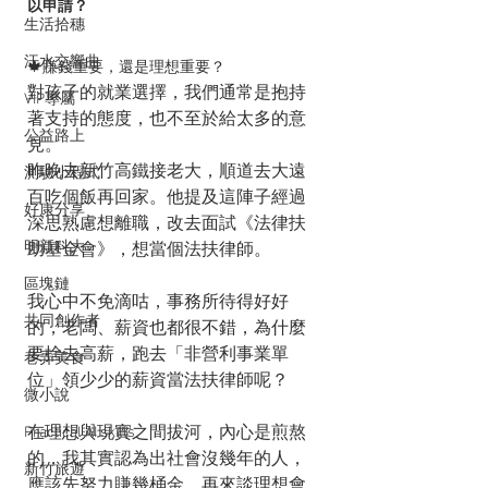
以申請？
生活拾穗
汗水交響曲
🍁賺錢重要，還是理想重要？
對孩子的就業選擇，我們通常是抱持
VIP專屬
著支持的態度，也不至於給太多的意
公益路上
見。
昨晚去新竹高鐵接老大，順道去大遠
測驗小程式
百吃個飯再回家。他提及這陣子經過
好康分享
深思熟慮想離職，改去面試《法律扶
明新科大
助基金會》，想當個法扶律師。
區塊鏈
我心中不免滴咕，事務所待得好好
共同創作者
的，老闆、薪資也都很不錯，為什麼
要捨去高薪，跑去「非營利事業單
巷弄美食
位」領少少的薪資當法扶律師呢？
微小說
在理想與現實之間拔河，內心是煎熬
Practical AI skills
的，我其實認為出社會沒幾年的人，
新竹旅遊
應該先努力賺幾桶金，再來談理想會