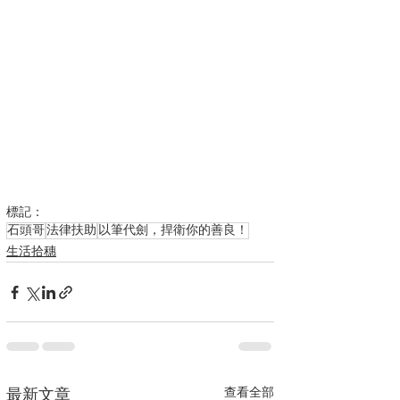
標記：
石頭哥
法律扶助
以筆代劍，捍衛你的善良！
生活拾穗
查看全部
最新文章