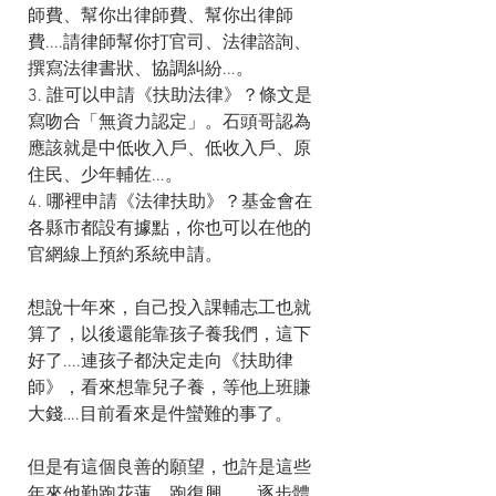
師費、幫你出律師費、幫你出律師
費....請律師幫你打官司、法律諮詢、
撰寫法律書狀、協調糾紛...。
3. 誰可以申請《扶助法律》？條文是
寫吻合「無資力認定」。石頭哥認為
應該就是中低收入戶、低收入戶、原
住民、少年輔佐...。
4. 哪裡申請《法律扶助》？基金會在
各縣市都設有據點，你也可以在他的
官網線上預約系統申請。
想說十年來，自己投入課輔志工也就
算了，以後還能靠孩子養我們，這下
好了....連孩子都決定走向《扶助律
師》，看來想靠兒子養，等他上班賺
大錢….目前看來是件蠻難的事了。
但是有這個良善的願望，也許是這些
年來他勤跑花蓮、跑復興….，逐步體