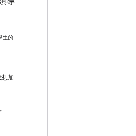
的領導
學生的
我想加
。