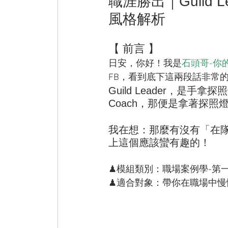
職涯勝出｜Guild L
風格解析
【 前言 】
日安，你好！我是
石頭哥-你
FB，看到底下這兩段話非常
Guild Leader，是
Coach，那便是拿著探
我在想：那麼有沒有「在隊
上這個應該蠻有趣的！
♟模組類別：職場案例學-第
♟適合對象：帶你在職場中慢