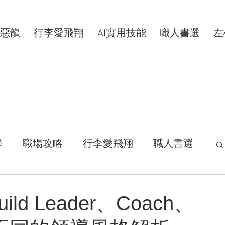
惡龍
行李愛飛翔
AI實用技能
職人書選
左
學
職場攻略
行李愛飛翔
職人書選
活拾穗
汗水交響曲
VIP專屬
d Leader、Coach、
康分享
明新科大
區塊鏈
共同創作者