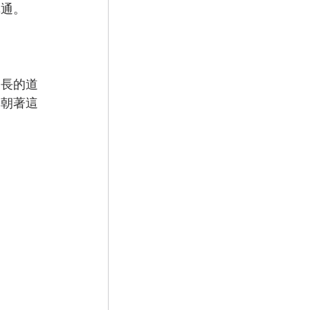
溝通。
漫長的道
，朝著這