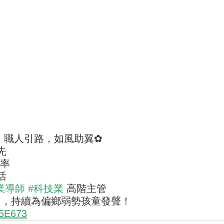
：職人引路，如風助翼✿
先
效率
活
業導師
#科技業
 高階主管
》，持續為偏鄉弱勢孩童發聲！
D5E673