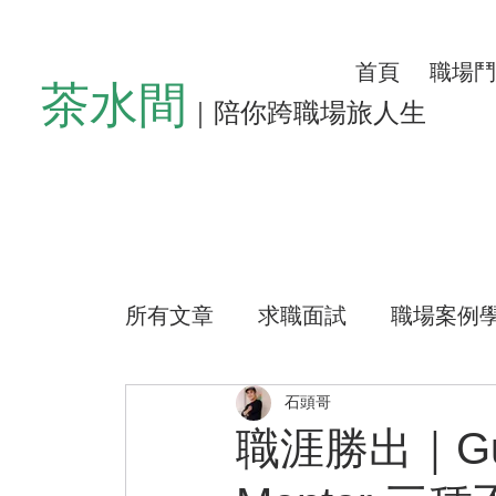
首頁
職場鬥
茶水間
｜陪你跨職場旅人生
所有文章
求職面試
職場案例
懶人沙發
左心房空位
生
石頭哥
職涯勝出｜Guil
公益路上
測驗小程式
好