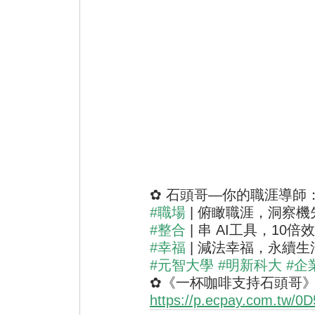
✿ 石頭哥—你的職涯導師
#職場
 | 俯瞰職涯，洞察機
#整合
 | 串 AI工具，10倍
#幸福
 | 減法幸福，永續生
#元智大學
#明新科大
#企
✿《一杯咖啡支持石頭哥
https://p.ecpay.com.tw/0