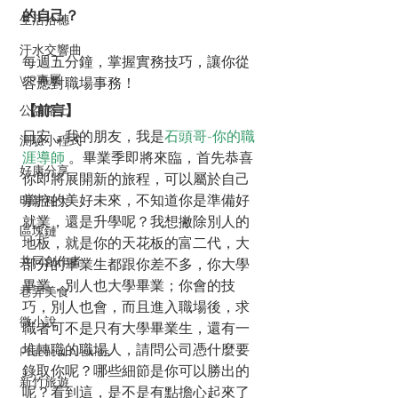
的自己？
生活拾穗
汗水交響曲
每週五分鐘，掌握實務技巧，讓你從
VIP專屬
容應對職場事務！
【前言】
公益路上
日安，我的朋友，我是
石頭哥-你的職
測驗小程式
涯導師
 。畢業季即將來臨，首先恭喜
好康分享
你即將展開新的旅程，可以屬於自己
掌控的美好未來，不知道你是準備好
明新科大
就業，還是升學呢？我想撇除別人的
區塊鏈
地板，就是你的天花板的富二代，大
共同創作者
部分的畢業生都跟你差不多，你大學
畢業，別人也大學畢業；你會的技
巷弄美食
巧，別人也會，而且進入職場後，求
微小說
職者可不是只有大學畢業生，還有一
堆轉職的職場人，請問公司憑什麼要
Practical AI skills
錄取你呢？哪些細節是你可以勝出的
新竹旅遊
呢？看到這，是不是有點擔心起來了