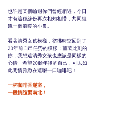
也許是某個輪迴你們曾經相遇，今日
才有這種緣份再次相知相惜，共同組
織一個溫暖的小巢。
看著清秀女孩模樣，彷彿時空回到了
20年前自己任勞的模樣；望著此刻的
妳，我想這清秀女孩也應該是同樣的
心情，希望20餘年後的自己，可以如
此閒情雅緻在這啜一口咖啡吧！
一杯咖啡香滿室，
一段情誼繫南北！