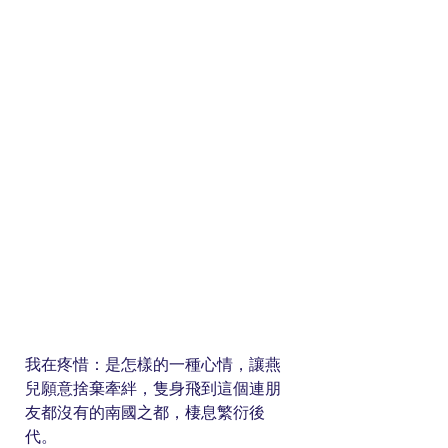
我在疼惜：是怎樣的一種心情，讓燕
兒願意捨棄牽絆，隻身飛到這個連朋
友都沒有的南國之都，棲息繁衍後
代。