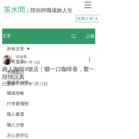
茶水間
｜陪你跨職場旅人生
免費訂閱
註冊
文章
所有文章
石頭哥
所有文章
2022年1月10日
路人咖啡3號店｜啜一口咖啡香，繫一
求職面試
段情誼真
職場案例學
已更新：
2022年1月12日
職場攻略
行李愛飛翔
職人書選
懶人沙發
左心房空位