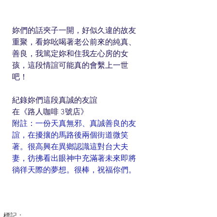
妳們的話夾子一開，好似久違的故友
重聚，看妳吆喝著老公前來的純真、
善良，我篤定妳和住我左心房的女
孩，這段情誼可能真的會繫上一世
吧！
紀錄妳們這段真誠的友誼
在《路人咖啡 3號店》
附註：一份天真無邪、真誠善良的友
誼，在擾攘的馬路後兩個街道微笑
著。很高興在異鄉認識這對台大夫
妻，彷彿看出眼神中充滿著未來即將
徜徉天際的夢想。很棒，祝福你們。
標記：