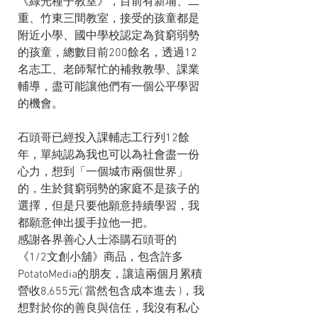
《綠光種子教室》，目前有新埔、二
重、竹東三間教室，接受的孩童都是
附近小學、國中學校認定為貧窮弱勢
的孩童，總數目前200餘名，透過12
名志工、老師幫忙的補救教學、課業
輔導，盡可能讓他們有一個公平學習
的機會。
石頭哥已經投入課輔志工行列12餘
年，單純認為我也可以為社會盡一份
心力，想到「一個城市兩個世界」
的，生於貧窮弱勢的家庭不是孩子的
選擇，但是只要他願意持續學習，我
都願意伸出援手拉他一把。
感謝各界善心人士添購石頭哥的
《1/2文創小舖》商品，包含許多
PotatoMedia的朋友，讓這兩個月累積
營收8,655元( 當然包含成本進去 )，我
想對於你的善良與信任，我沒有私心