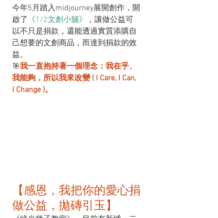
今年5月踏入midjourney展開創作，開
啟了
《1/2文創小舖》
，讓做公益可
以不只是捐款，還能透過實質添購自
己想要的文創商品，而達到捐款的效
益。
🎯
我一直抱持著一個理念：我在乎、
我能夠，所以我來改變 ( I Care, I Can, 
I Change )。
【感恩，我把你的愛心捐
做公益，拋磚引玉】