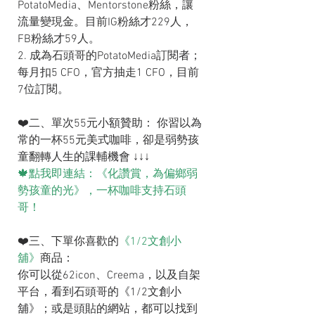
PotatoMedia、Mentorstone粉絲，讓
流量變現金。目前IG粉絲才229人，
FB粉絲才59人。
2. 成為石頭哥的PotatoMedia訂閱者；
每月扣5 CFO，官方抽走1 CFO，目前 
7位訂閱。
❤️二、單次55元小額贊助： 你習以為
常的一杯55元美式咖啡，卻是弱勢孩
童翻轉人生的課輔機會 ↓↓↓
🍁點我即連結：《化讚賞，為偏鄉弱
勢孩童的光》，一杯咖啡支持石頭
哥！
❤️三、下單你喜歡的
《1/2文創小
舖》
商品：
你可以從62icon、Creema，以及自架
平台，看到石頭哥的《1/2文創小
舖》；或是頭貼的網站，都可以找到