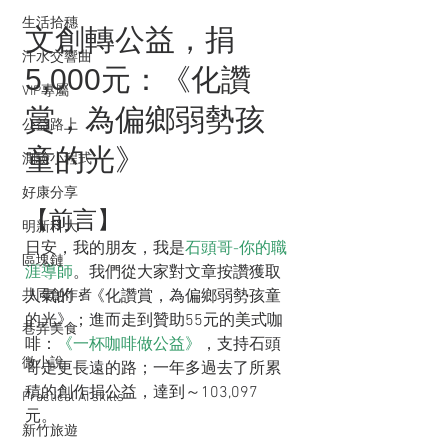
生活拾穗
文創轉公益，捐
汗水交響曲
5,000元：《化讚
VIP專屬
賞，為偏鄉弱勢孩
公益路上
童的光》
測驗小程式
好康分享
【前言】
明新科大
日安，我的朋友，我是
石頭哥-你的職
區塊鏈
涯導師
。我們從大家對文章按讚獲取
人氣的：《化讚賞，為偏鄉弱勢孩童
共同創作者
的光》；進而走到贊助55元的美式咖
巷弄美食
啡：
《一杯咖啡做公益》
，支持石頭
微小說
哥走更長遠的路；一年多過去了所累
積的創作捐公益，達到～103,097
Practical AI skills
元。
新竹旅遊