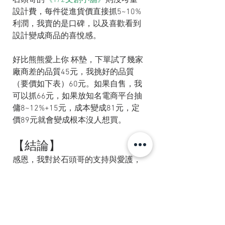
設計費，每件從進貨價直接抓5~10%
利潤，我賣的是口碑，以及喜歡看到
設計變成商品的喜悅感。
好比熊熊愛上你 杯墊，下單試了幾家
廠商差的品質45元，我挑好的品質
（要價如下表）60元。如果自售，我
可以抓66元，如果放知名電商平台抽
傭8~12%+15元，成本變成81元，定
價89元就會變成根本沒人想買。
【結論】
感恩，我對於石頭哥的支持與愛護，
我把你的愛分享出去給「綠光種子教
室」，讓200餘名弱勢家庭的孩子，
多一點點的公平學習機會，也期望你
因分享幸福，而獲得心靈的富足與喜
樂。