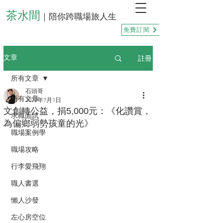
茶水間
｜陪你跨職場旅人生
免費訂閱
註冊
文章
所有文章
石頭哥
所有文章
2023年7月1日
文創轉公益，捐5,000元：《化讚賞，
求職面試
為偏鄉弱勢孩童的光》
職場案例學
職場攻略
行李愛飛翔
職人書選
懶人沙發
左心房空位