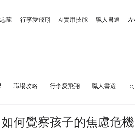
惡龍
行李愛飛翔
AI實用技能
職人書選
左
學
職場攻略
行李愛飛翔
職人書選
活拾穗
汗水交響曲
VIP專屬
！如何覺察孩子的焦慮危機
康分享
明新科大
區塊鏈
共同創作者