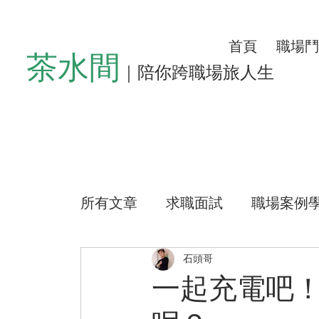
首頁
職場鬥
茶水間
｜陪你跨職場旅人生
所有文章
求職面試
職場案例
懶人沙發
左心房空位
生
石頭哥
一起充電吧
公益路上
測驗小程式
好