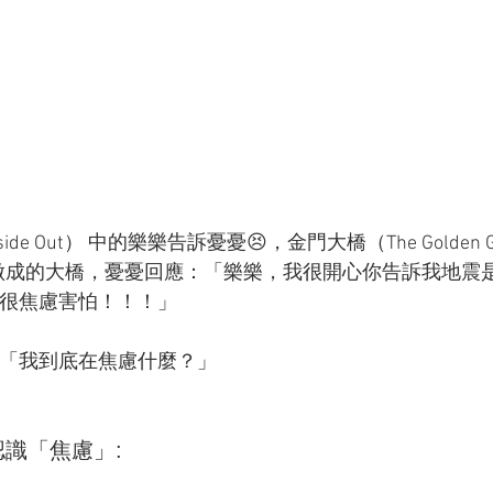
 Out） 中的樂樂告訴憂憂😣，金門大橋（The Golden Ga
lden)做成的大橋，憂憂回應：「樂樂，我很開心你告訴我地震
很焦慮害怕！！！」
「我到底在焦慮什麼？」
識「焦慮」: