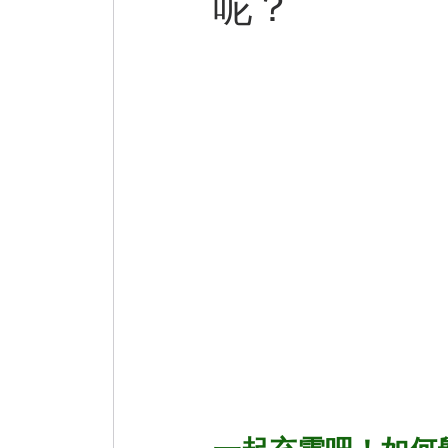
呢？
巷弄美食
微小說
Practical