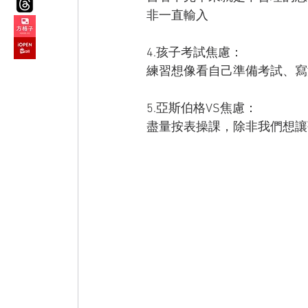
非一直輸入
4.孩子考試焦慮：
練習想像看自己準備考試、寫
5.亞斯伯格VS焦慮：
盡量按表操課，除非我們想讓