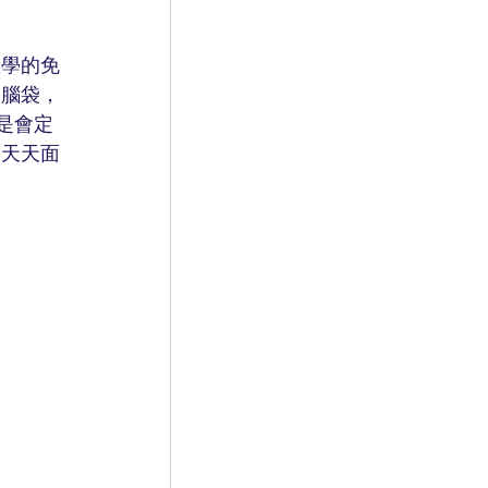
教學的免
的腦袋，
是會定
力天天面