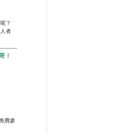
了呢？
助人者
哥！
，免費參