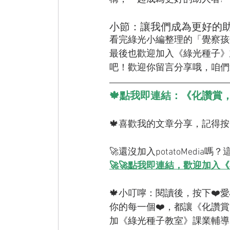
小節：讓我們成為更好的
看完綠光小編整理的「覺察孩
最後也歡迎加入《綠光種子》
吧！歡迎你留言分享哦，咱們
🍁點我即連結：《化讚賞
🍁喜歡我的文章分享，記得
🚀還沒加入potatoMedi
🚀🚀點我即連結，歡迎加入
🍁小叮嚀：閱讀後，按下❤️
你的每一個❤️，都讓《化讚賞
加《綠光種子教室》課業輔導