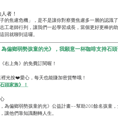
助人者！
子的焦慮危機」，是不是讓你對察覺焦慮多一層的認識
志工老師行列，讓我們一起學習成長，當個更好更棒的
這回就聊到這囉。
，為偏鄉弱勢孩童的光》，我願意一杯咖啡支持石頭
按《右上角》的免費訂閱喔！
a嗎？這裡光按❤️愛心，每天也能賺加密貨幣哦！
《石頭家族》！
愛心
，為偏鄉弱勢孩童的光》公益計畫~~幫助200餘名孩童
，讓他們靠知識翻轉人生。