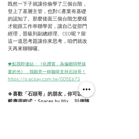
既然一下子就讓你偷學了三個台階，
登上了基層主管，也對IC產業有基礎
的認知了。那麼後面三個台階怎麼樣
才能跟工作串聯學習，讓自己從部門
經理，晉級到副總經理、CEO呢？留
這一道思考題讓你來思考，咱們就改
天再來聊聊囉。
🍁點我即連結：《化讚賞，為偏鄉弱勢孩
童的光》，我願意一杯咖啡支持石頭哥！
https://p.ecpay.com.tw/0D5E673
🍀
喜歡「石頭哥」的朋友，你可以下
載應用程式：Spaces by Wix ，以便隨
時保持更新哦。
路徑：http://wix.to/EjZzH7f?
ref=m_so 
請使用邀請代碼：QBJTYY