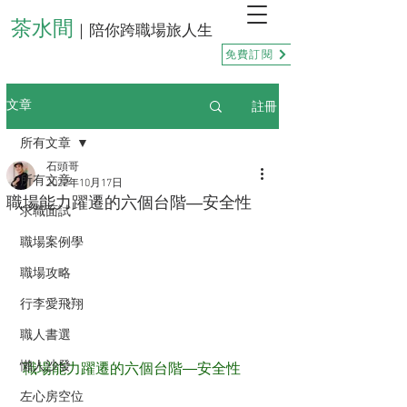
茶水間
｜陪你跨職場旅人生
免費訂閱
註冊
文章
所有文章
石頭哥
所有文章
2022年10月17日
職場能力躍遷的六個台階—安全性
求職面試
職場案例學
職場攻略
行李愛飛翔
職人書選
懶人沙發
職場能力躍遷的六個台階—安全性
左心房空位