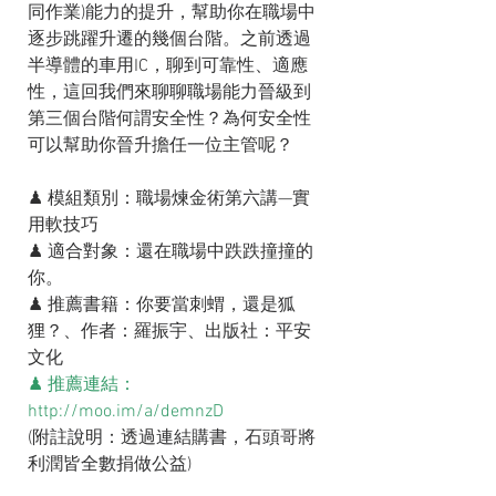
同作業)能力的提升，幫助你在職場中
逐步跳躍升遷的幾個台階。之前透過
半導體的車用IC，聊到可靠性、適應
性，這回我們來聊聊職場能力晉級到
第三個台階何謂安全性？為何安全性
可以幫助你晉升擔任一位主管呢？
♟ 模組類別：職場煉金術第六講—實
用軟技巧
♟ 適合對象：還在職場中跌跌撞撞的
你。
♟ 推薦書籍：你要當刺蝟，還是狐
狸？、作者：羅振宇、出版社：平安
文化
♟ 推薦連結：
http://moo.im/a/demnzD
(附註說明：透過連結購書，石頭哥將
利潤皆全數捐做公益)