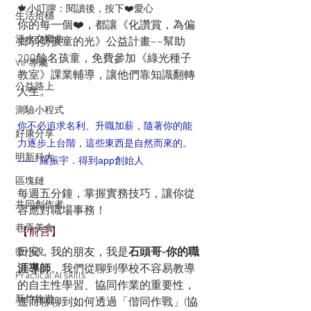
🍁小叮嚀：閱讀後，按下❤️愛心
生活拾穗
你的每一個❤️，都讓《化讚賞，為偏
汗水交響曲
鄉弱勢孩童的光》公益計畫~~幫助
200餘名孩童，免費參加《綠光種子
VIP專屬
教室》課業輔導，讓他們靠知識翻轉
公益路上
人生。
測驗小程式
你不必追求名利、升職加薪，隨著你的能
好康分享
力逐步上台階，這些東西是自然而來的。
明新科大
—— 羅振宇．得到app創始人
區塊鏈
每週五分鐘，掌握實務技巧，讓你從
共同創作者
容應對職場事務！
巷弄美食
【前言】
日安，我的朋友，我是
石頭哥-你的職
微小說
涯導師
。我們從聊到學校不容易教導
Practical AI skills
的自主性學習、協同作業的重要性，
新竹旅遊
進而聊聊到如何透過「偕同作戰」(協