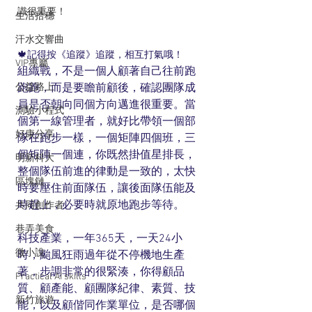
識很重要！
生活拾穗
汗水交響曲
🍁記得按《追蹤》追蹤，相互打氣哦！
VIP專屬
組織戰，不是一個人顧著自己往前跑
跑跑，而是要瞻前顧後，確認團隊成
公益路上
員是否朝向同個方向邁進很重要。當
測驗小程式
個第一線管理者，就好比帶領一個部
好康分享
隊在跑步一樣，一個矩陣四個班，三
個矩陣一個連，你既然掛值星排長，
明新科大
整個隊伍前進的律動是一致的，太快
區塊鏈
時要壓住前面隊伍，讓後面隊伍能及
時趕上，必要時就原地跑步等待。
共同創作者
巷弄美食
科技產業，一年365天，一天24小
微小說
時，颱風狂雨過年從不停機地生產
著，步調非常的很緊湊，你得顧品
Practical AI skills
質、顧產能、顧團隊紀律、素質、技
新竹旅遊
能，以及顧偕同作業單位，是否哪個