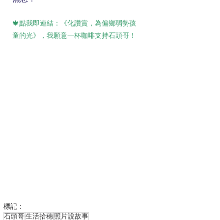
🍁點我即連結：《化讚賞，為偏鄉弱勢孩
童的光》，我願意一杯咖啡支持石頭哥！
標記：
石頭哥
生活拾穗
照片說故事