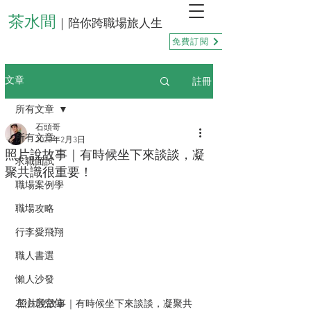
茶水間
｜陪你跨職場旅人生
免費訂閱
註冊
文章
所有文章
石頭哥
所有文章
2023年2月3日
照片說故事｜有時候坐下來談談，凝
求職面試
聚共識很重要！
職場案例學
職場攻略
行李愛飛翔
職人書選
懶人沙發
照片說故事｜有時候坐下來談談，凝聚共
左心房空位