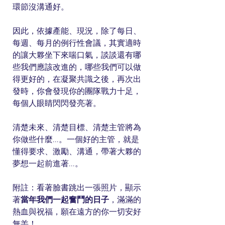
環節沒溝通好。
因此，依據產能、現況，除了每日、
每週、每月的例行性會議，其實適時
的讓大夥坐下來喘口氣，談談還有哪
些我們應該改進的，哪些我們可以做
得更好的，在凝聚共識之後，再次出
發時，你會發現你的團隊戰力十足，
每個人眼睛閃閃發亮著。
清楚未來、清楚目標、清楚主管將為
你做些什麼...。一個好的主管，就是
懂得要求、激勵、溝通，帶著大夥的
夢想一起前進著...。
附註：看著臉書跳出一張照片，顯示
著
當年我們一起奮鬥的日子
，滿滿的
熱血與祝福，願在遠方的你一切安好
無恙！