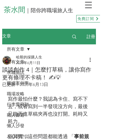
茶水間
｜陪你跨職場旅人生
免費訂閱
註冊
文章
所有文章
哈斯的採購人生
所有文章
2025年6月11日
談談創作 4｜怎麼打草稿，讓你寫作
求職面試
更有條理不卡稿！ ✍️💡
職場案例學
已更新：
2025年6月13日
職場攻略
寫作最怕什麼？我認為卡住、寫不下
行李愛飛翔
去，或者寫到一半發現沒方向，最後
只能丟進草稿夾再也沒打開。耗時又
職人書選
耗力。
懶人沙發
但其實，這些問題都能透過 「
事前規
左心房空位