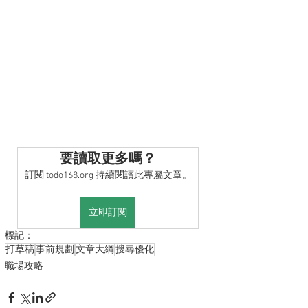
要讀取更多嗎？
訂閱 todo168.org 持續閱讀此專屬文章。
立即訂閱
標記：
打草稿
事前規劃
文章大綱
搜尋優化
職場攻略