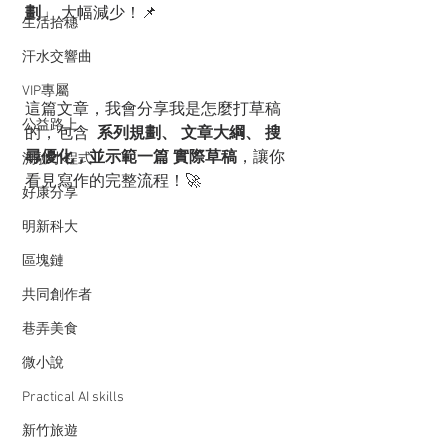
劃
」 大幅減少！📌
生活拾穗
汗水交響曲
VIP專屬
這篇文章，我會分享我是怎麼打草稿
公益路上
的，包含 
 系列規劃、 文章大綱、 搜
尋優化，並示範一篇 實際草稿
，讓你
測驗小程式
看見寫作的完整流程！🚀
好康分享
明新科大
區塊鏈
共同創作者
巷弄美食
微小說
Practical AI skills
新竹旅遊