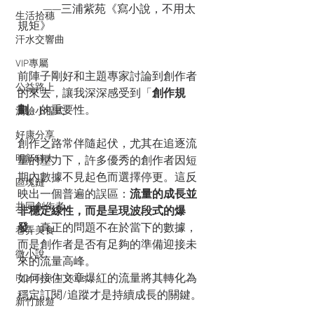
         ——三浦紫苑《寫小說，不用太
生活拾穗
規矩》
汗水交響曲
VIP專屬
前陣子剛好和主題專家討論到創作者
公益路上
的來去，讓我深深感受到「
創作規
劃
」的重要性。
測驗小程式
好康分享
創作之路常伴隨起伏，尤其在追逐流
明新科大
量的壓力下，許多優秀的創作者因短
期內數據不見起色而選擇停更。這反
區塊鏈
映出一個普遍的誤區：
流量的成長並
共同創作者
非穩定線性，而是呈現波段式的爆
發
。真正的問題不在於當下的數據，
巷弄美食
而是創作者是否有足夠的準備迎接未
微小說
來的流量高峰。
如何接住文章爆紅的流量將其轉化為
Practical AI skills
穩定訂閱/追蹤才是持續成長的關鍵。
新竹旅遊