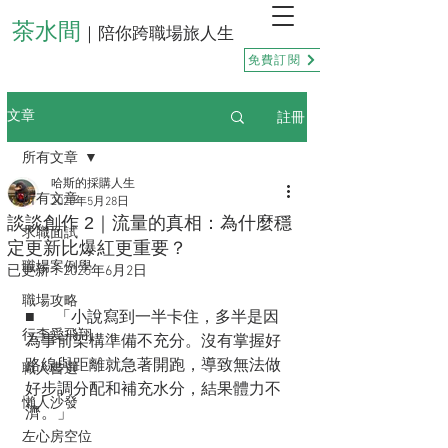
茶水間
｜陪你跨職場旅人生
免費訂閱
註冊
文章
所有文章
哈斯的採購人生
所有文章
2025年5月28日
談談創作 2｜流量的真相：為什麼穩
求職面試
定更新比爆紅更重要？
職場案例學
已更新：
2025年6月2日
職場攻略
■ 　「小說寫到一半卡住，多半是因
行李愛飛翔
為事前架構準備不充分。沒有掌握好
路線與距離就急著開跑，導致無法做
職人書選
好步調分配和補充水分，結果體力不
懶人沙發
濟。」
左心房空位