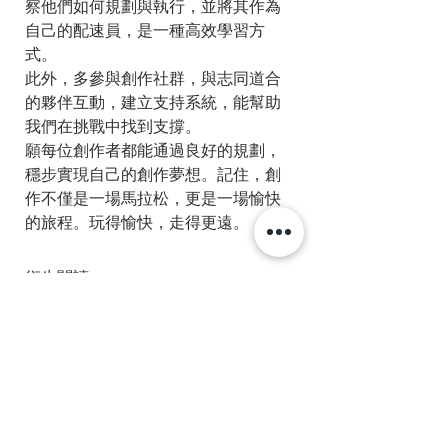
察他們如何規劃與執行，並將其作為
自己的配速員，是一種高效學習方
式。
此外，多參與創作社群，與志同道合
的夥伴互動，建立支持系統，能幫助
我們在挑戰中找到支撐。
願每位創作者都能通過良好的規劃，
穩步實現自己的創作夢想。記住，創
作不僅是一場馬拉松，更是一場愉快
的旅程。玩得愉快，走得更遠。
衍生閱讀：
1. 典範的重要 →
典範：指引你航向成
功的燈塔
2. 發文的時機 →
年底別急著趕發文！
創作夥伴請進來
標記：
創作
自媒體
流量
穩定更新
爆紅
創作規劃