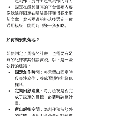
題創作，提升主題式寫作的能力
固定在能見度高的平台發布內容
像我選擇固定在喵喵書評和博客來更
新文章，參考兩邊的格式後選定一種
通用模板，能同時刊登一魚多吃。
如何讓規劃落地？
即便制定了周密的計畫，也需要有足
夠的紀律將其付諸實踐。以下是一些
執行的建議：
固定創作時間
：每天留出固定時
段專注寫作，養成習慣後能降低
拖延。
定期回顧進度
：每月檢視是否完
成了設定的目標，必要時調整計
畫。
留出緩衝空間
：為創作預留額外