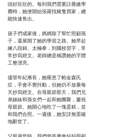
頭好壯壯的。每到我們需要註冊繳學
費時，她便開始張羅找豬隻買家，總
能快速售出。
孩子們成家後，媽媽除了幫忙照顧孫
子，還展開了她的學習之路。她早起
練八段錦、太極拳，到國校習字，常
常抄寫經文。老師總是稱讚她的字體
工整漂亮。
儘管年紀漸長，她罹患了帕金森氏
症，手會不覺抖動，但她仍不放棄每
天抄寫經文。在母親節那天，我們兄
弟姊妹和孫女們一起和她團聚，慶祝
母親節。她開心地吃了一塊蛋糕，並
和我們合照。一週後，她安詳無罣礙
地辭世了。
父親過世時，我們曾答應會好好照顧