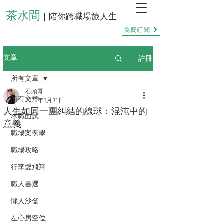
茶水間
｜陪你跨職場旅人生
免費訂閱
註冊
文章
所有文章
石頭哥
所有文章
2025年5月31日
人生如同一團糾結的線球：混沌中的
求職面試
意義
職場案例學
職場攻略
行李愛飛翔
職人書選
懶人沙發
左心房空位