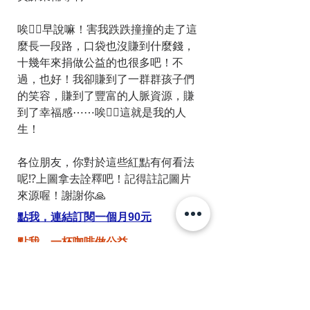
唉😮‍💨早說嘛！害我跌跌撞撞的走了這
麼長一段路，口袋也沒賺到什麼錢，
十幾年來捐做公益的也很多吧！不
過，也好！我卻賺到了一群群孩子們
的笑容，賺到了豐富的人脈資源，賺
到了幸福感⋯⋯唉😮‍💨這就是我的人
生！
各位朋友，你對於這些紅點有何看法
呢⁉️上圖拿去詮釋吧！記得註記圖片
來源喔！謝謝你🙏
點我，連結訂閱一個月90元
點我，一杯咖啡做公益