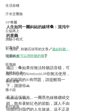
生活拾穗
汗水交響曲
VIP專屬
人生如同一團糾結的線球🧶：混沌中
公益路上
的意義
測驗小程式
好康分享
👉點我，聆聽石頭哥的文章🔗
連結聆聽；
文章內容可以用聆聽的喔
👂
明新科大
區塊鏈
備註：🧶如果你無法聆聽語音檔，可
共同創作者
能Google的NotebookLM你無法使用，
也可能我的AI有問題，請提醒我一
巷弄美食
下，謝謝你🙏
微小說
看著這張圖片，一團黑色線條纏繞交
Practical AI skills
錯，散布著鮮紅色的節點，讓人不由
新竹旅遊
得聯想到我們的人生旅途。這不正是