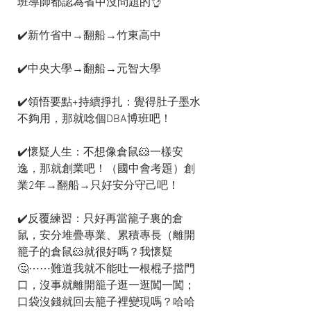
班導師都認為省中沒問題的👌
✔️新竹省中→翻船→竹東高中
✔️中央大學→翻船→元智大學
✔️領悟要點+持續掙扎：覺得肚子墨水
不夠用，那就唸個DBA博班吧！
✔️懷疑人生：不想像倉鼠🐹一樣安
逸，那就創業吧！（國中會考題）創
業2年→翻船→只好安分守己吧！
✔️反覆練習：只好再當籠子裏的倉
鼠，安分堆疊專業、累積專長（離開
籠子的倉鼠🐹就很好嗎？我懷疑
🤔⋯⋯難道我就不能吐一根棍子擋門
口，沒事就離開籠子逛一逛闖一闖；
口袋沒錢就回去籠子裡變現嗎？哈哈