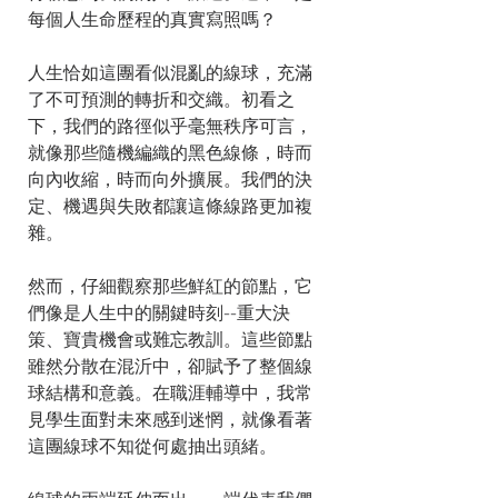
每個人生命歷程的真實寫照嗎？
人生恰如這團看似混亂的線球，充滿
了不可預測的轉折和交織。初看之
下，我們的路徑似乎毫無秩序可言，
就像那些隨機編織的黑色線條，時而
向內收縮，時而向外擴展。我們的決
定、機遇與失敗都讓這條線路更加複
雜。
然而，仔細觀察那些鮮紅的節點，它
們像是人生中的關鍵時刻--重大決
策、寶貴機會或難忘教訓。這些節點
雖然分散在混沂中，卻賦予了整個線
球結構和意義。在職涯輔導中，我常
見學生面對未來感到迷惘，就像看著
這團線球不知從何處抽出頭緒。