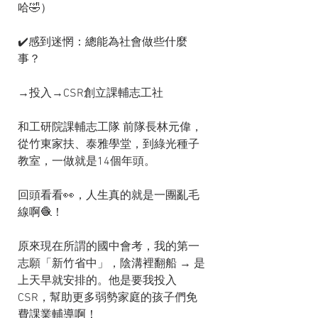
哈🤣）
✔️感到迷惘：總能為社會做些什麼
事？
→投入→CSR創立課輔志工社
和工研院課輔志工隊 前隊長林元偉，
從竹東家扶、泰雅學堂，到綠光種子
教室，一做就是14個年頭。
回頭看看👀，人生真的就是一團亂毛
線啊🧶！
原來現在所謂的國中會考，我的第一
志願「新竹省中」，陰溝裡翻船 → 是
上天早就安排的。他是要我投入
CSR，幫助更多弱勢家庭的孩子們免
費課業輔導啊！