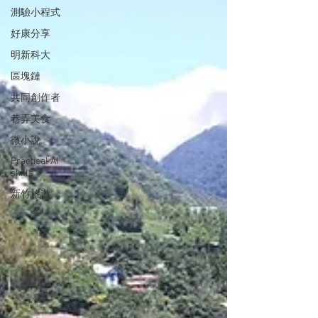
測驗小程式
好康分享
明新科大
區塊鏈
共同創作者
巷弄美食
微小說
Practical AI
skills
新竹旅遊