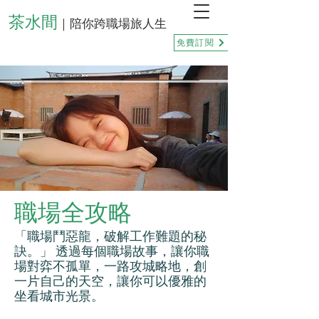
茶水間
｜陪你跨職場旅人生
免費訂閱
職場全攻略
「職場鬥惡龍，破解工作難題的秘
訣。」 透過每個職場故事，讓你職
場對弈不孤單，一路攻城略地，創
一片自己的天空，讓你可以優雅的
坐看城市光景。