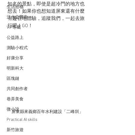
知名的景點，即使是超冷門的地方也
生活拾穗
想去！如果你也想知道屏東還有什麼
汗水交響曲
有趣在地體驗，追蹤我們，一起去旅
行吧！GO！
VIP專屬
公益路上
測驗小程式
好康分享
明新科大
區塊鏈
共同創作者
巷弄美食
微小說
屏東縣來義鄉百年水利建設「二峰圳」
Practical AI skills
新竹旅遊