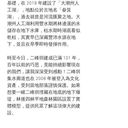
基礎，在 2018 年建設了「大潮州人
工湖」，地點位於古地名「畚箕
湖」，過去就曾是河流匯聚之地。大
潮州人工湖利用豐水期將林邊溪的水
儲存在地下水庫，枯水期時湖底看似
乾枯，其實早已深藏豐沛水源在地
下，並且在旱季即時發揮作用。
時至今日，二峰圳建成已滿 101 年，
百年以前的巧思，竟能持續影響現在
的我們，讓我深深受到感動！二峰圳
集水廊道也在 2008 年被登入為文化
資產，受到當地部落謹慎保護。如果
想要一睹二峰圳埋藏在地底的地下堰
堤，林後四林平地森林園區設置了實
體模型，提供民眾了解這項偉大的建
設。