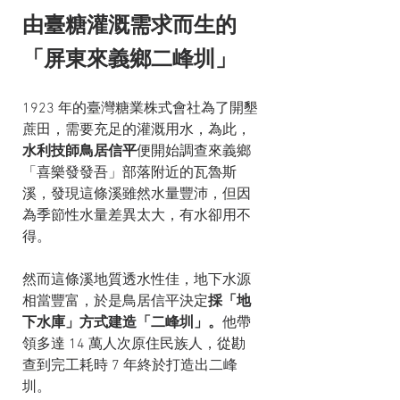
由臺糖灌溉需求而生的
「屏東來義鄉二峰圳」
1923 年的臺灣糖業株式會社為了開墾
蔗田，需要充足的灌溉用水，為此，
水利技師鳥居信平
便開始調查來義鄉
「喜樂發發吾」部落附近的瓦魯斯
溪，發現這條溪雖然水量豐沛，但因
為季節性水量差異太大，有水卻用不
得。
然而這條溪地質透水性佳，地下水源
相當豐富，於是鳥居信平決定
採「地
下水庫」方式建造「二峰圳」。
他帶
領多達 14 萬人次原住民族人，從勘
查到完工耗時 7 年終於打造出二峰
圳。