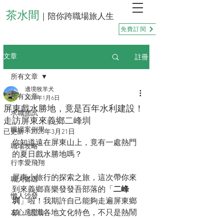
茶水間
｜陪你跨職場旅人生
免費訂閱
註冊
文章
所有文章
邊境牧羊犬
所有文章
2025年1月6日
屏東戲水勝地，竟是百年水利建設！
求職面試
走訪屏東來義鄉二峰圳
職場案例學
已更新：
2025年3月21日
你知道遠在屏東山上，竟有一處熱門
職場攻略
的夏日戲水勝地嗎？
行李愛飛翔
屏東小旅行的探索之旅，這次帶你來
職人書選
到來義鄉喜樂發發吾部落的「
二峰
懶人沙發
圳
」啦！我期許自己能夠走遍屏東鄉
鎮，認識各地文化特色，不只是熱鬧
左心房空位