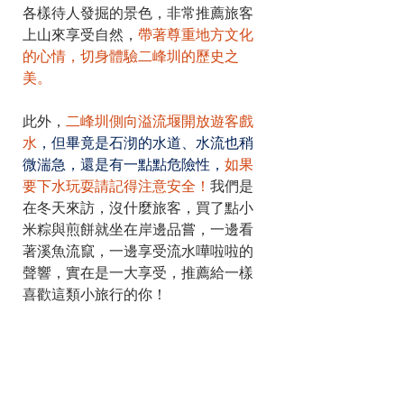
各樣待人發掘的景色，非常推薦旅客
上山來享受自然，
帶著尊重地方文化
的心情，切身體驗二峰圳的歷史之
美。
此外，
二峰圳側向溢流堰開放遊客戲
水
，但畢竟是石沏的水道、水流也稍
微湍急，還是有一點點危險性，
如果
要下水玩耍請記得注意安全！
我們是
在冬天來訪，沒什麼旅客，買了點小
米粽與煎餅就坐在岸邊品嘗，一邊看
著溪魚流竄，一邊享受流水嘩啦啦的
聲響，實在是一大享受，推薦給一樣
喜歡這類小旅行的你！