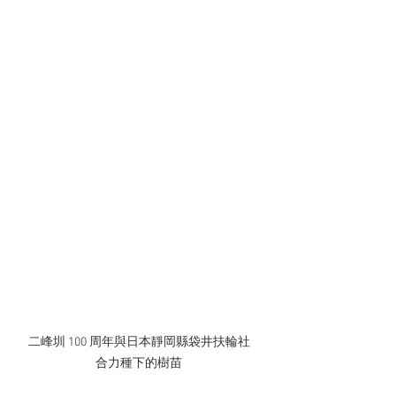
二峰圳 100 周年與日本靜岡縣袋井扶輪社
合力種下的樹苗