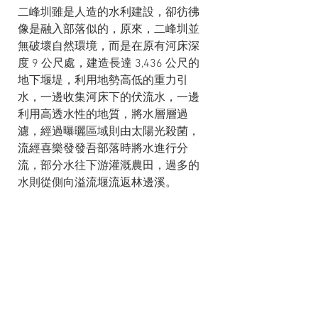
二峰圳雖是人造的水利建設，卻彷彿
像是融入部落似的，原來，二峰圳並
無破壞自然環境，而是在原有河床深
度 9 公尺處，建造長達 3,436 公尺的
地下堰堤，利用地勢高低的重力引
水，一邊收集河床下的伏流水，一邊
利用高透水性的地質，將水層層過
濾，經過曝曬區域則由太陽光殺菌，
流經喜樂發發吾部落時將水進行分
流，部分水往下游灌溉農田，過多的
水則從側向溢流堰流返林邊溪。