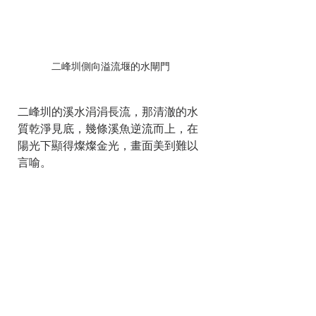
二峰圳側向溢流堰的水閘門
二峰圳的溪水涓涓長流，那清澈的水
質乾淨見底，幾條溪魚逆流而上，在
陽光下顯得燦燦金光，畫面美到難以
言喻。