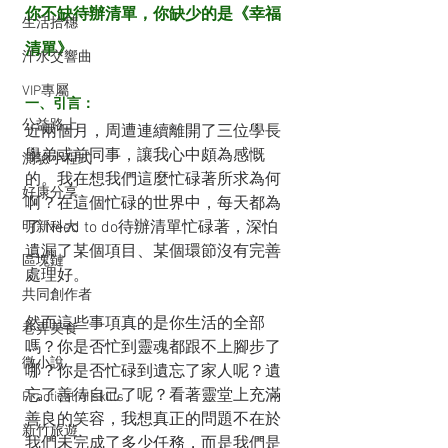
你不缺待辦清單，你缺少的是《幸福
生活拾穗
清單》
汗水交響曲
VIP專屬
一、引言：
公益路上
近兩個月，周遭連續離開了三位學長
學弟或前同事，讓我心中頗為感慨
測驗小程式
的。我在想我們這麼忙碌著所求為何
好康分享
啊？在這個忙碌的世界中，每天都為
了 Need to do待辦清單忙碌著，深怕
明新科大
遺漏了某個項目、某個環節沒有完善
區塊鏈
處理好。
共同創作者
然而這些事項真的是你生活的全部
巷弄美食
嗎？你是否忙到靈魂都跟不上腳步了
微小說
哪？你是否忙碌到遺忘了家人呢？遺
忘了善待自己了呢？看著靈堂上充滿
Practical AI skills
善良的笑容，我想真正的問題不在於
新竹旅遊
我們未完成了多少任務，而是我們是