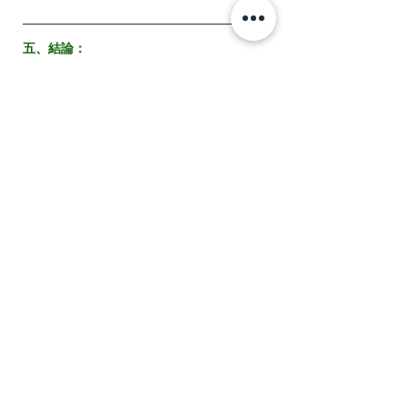
五、結論：
當你看到這裡時，或許你已經有一點
點心動了，也許你也有展開創建自己
《幸福清單》的想法囉！很棒吧！不
要忘記，在這個追求效率的時代，我
們更需要的是學會對自己說：謝謝
你，讓我們一起追求幸福吧。
所以，從今晚開始，當你準備進入夢
鄉之前，給自己一個溫柔的擁抱，放
一首「晚安歌」，讓音樂輕輕哼唱著
對自己的感謝。這是你的時刻，這是
屬於你的《幸福清單》。因為你知
道，你值得擁有所有的幸福和快樂。
嗨，我的朋友，你也有自己接下來的
《幸福清單》想分享的嗎？歡迎你勇