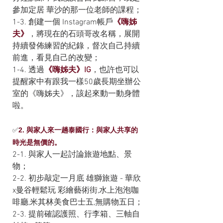
參加定居 華沙的那一位老師的課程；
1-3. 創建一個 Instagram帳戶
《嗨姊
夫》
，將現在的石頭哥改名稱，展開
持續發佈練習的紀錄，督次自己持續
前進，看見自己的改變；
1-4. 透過
《嗨姊夫》IG
，也許也可以
提醒家中有跟我一樣50歲長期坐辦公
室的《嗨姊夫》，該起來動一動身體
啦。
✅
2. 與家人來一趟泰國行：與家人共享的
時光是無價的。
2-1. 與家人一起討論旅遊地點、景
物；
2-2. 初步敲定一月底 雄獅旅遊 - 華欣
x曼谷輕鬆玩 彩繪藝術街,水上泡泡咖
啡廳,米其林美食巴士五,無購物五日；
2-3. 提前確認護照、行李箱、三軸自