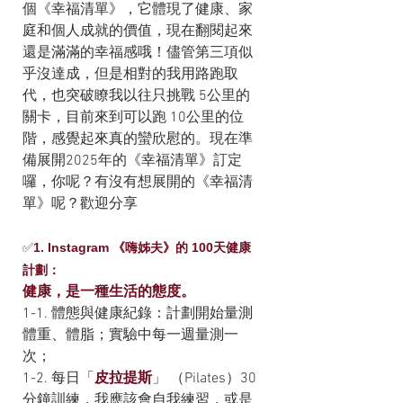
個《幸福清單》，它體現了健康、家
庭和個人成就的價值，現在翻閱起來
還是滿滿的幸福感哦！儘管第三項似
乎沒達成，但是相對的我用路跑取
代，也突破瞭我以往只挑戰 5公里的
關卡，目前來到可以跑 10公里的位
階，感覺起來真的蠻欣慰的。現在準
備展開2025年的《幸福清單》訂定
囉，你呢？有沒有想展開的《幸福清
單》呢？歡迎分享
✅
1. Instagram 《嗨姊夫》的 100天健康
計劃：
健康，是一種生活的態度。
1-1. 體態與健康紀錄：計劃開始量測
體重、體脂；實驗中每一週量測一
次；
1-2. 每日「
皮拉提斯
」 （Pilates）30
分鐘訓練，我應該會自我練習，或是