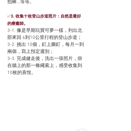
拍棒...等等。
✅
3. 收集十枚登山步道照片：自然是最好
的療癒師。
3-1. 像是早期玩寶可夢一樣，列出北
部來回 6到10公里行程的登山步道；
3-2. 挑出 10個，釘上圖釘，每月一到
兩個，寫上預定週別；
3-3. 完成健走後，洗出一張照片，掛
在牆上的那一條繩索上，感受收集到 
10枚的喜悅。 