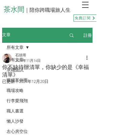
茶水間
｜陪你跨職場旅人生
免費訂閱
註冊
文章
所有文章
石頭哥
所有文章
2024年11月14日
你不缺待辦清單，你缺少的是《幸福
求職面試
清單》
職場案例學
已更新：
2024年12月20日
職場攻略
行李愛飛翔
職人書選
懶人沙發
左心房空位