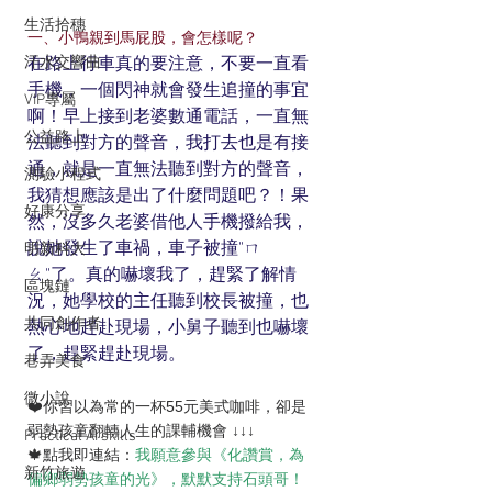
生活拾穗
一、小鴨親到馬屁股，會怎樣呢？
汗水交響曲
在路上行車真的要注意，不要一直看
手機，一個閃神就會發生追撞的事宜
VIP專屬
啊！早上接到老婆數通電話，一直無
公益路上
法聽到對方的聲音，我打去也是有接
通，就是一直無法聽到對方的聲音，
測驗小程式
我猜想應該是出了什麼問題吧？！果
好康分享
然，沒多久老婆借他人手機撥給我，
說她發生了車禍，車子被撞"ㄇ
明新科大
ㄠ"了。真的嚇壞我了，趕緊了解情
區塊鏈
況，她學校的主任聽到校長被撞，也
共同創作者
熱心地趕赴現場，小舅子聽到也嚇壞
了，趕緊趕赴現場。
巷弄美食
微小說
❤️你習以為常的一杯55元美式咖啡，卻是
弱勢孩童翻轉人生的課輔機會 ↓↓↓
Practical AI skills
🍁點我即連結：
我願意參與《化讚賞，為
新竹旅遊
偏鄉弱勢孩童的光》，默默支持石頭哥！