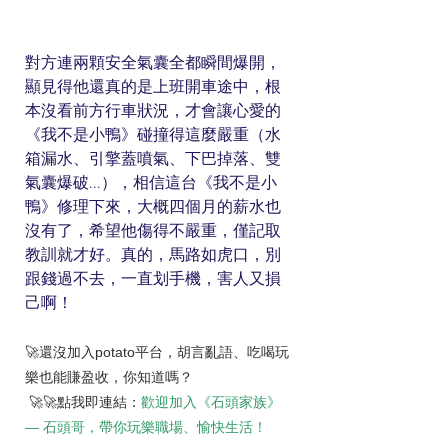
對方連兩顆安全氣囊全都瞬間爆開，
顯見得他還真的是上班開車途中，根
本沒看前方行車狀況，才會讓心愛的
《我不是小鴨》碰撞得這麼嚴重（水
箱漏水、引擎蓋噴氣、下巴掉落、雙
氣囊爆破...），相信這台《我不是小
鴨》修理下來，大概四個月的薪水也
沒有了，希望他傷得不嚴重，僅記取
教訓就才好。真的，馬路如虎口，別
跟錢過不去，一直划手機，害人又損
己啊！
🚀還沒加入potato平台，胡言亂語、吃喝玩
樂也能賺盈收，你知道嗎？
 🚀🚀點我即連結：
歡迎加入《石頭家族》
— 石頭哥，帶你玩樂職場、愉快生活！