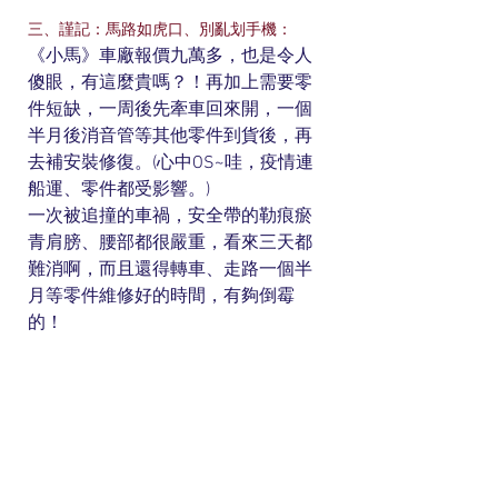
三、謹記：馬路如虎口、別亂划手機：
《小馬》車廠報價九萬多，也是令人
傻眼，有這麼貴嗎？！再加上需要零
件短缺，一周後先牽車回來開，一個
半月後消音管等其他零件到貨後，再
去補安裝修復。(心中OS~哇，疫情連
船運、零件都受影響。) 
一次被追撞的車禍，安全帶的勒痕瘀
青肩膀、腰部都很嚴重，看來三天都
難消啊，而且還得轉車、走路一個半
月等零件維修好的時間，有夠倒霉
的！