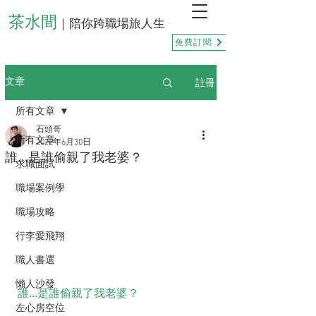
茶水間
｜陪你跨職場旅人生
免費訂閱
註冊
文章
所有文章
石頭哥
所有文章
2022年6月30日
誰...是誰偷親了我老婆？
求職面試
職場案例學
職場攻略
行李愛飛翔
職人書選
懶人沙發
誰...是誰偷親了我老婆？
左心房空位