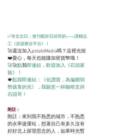
✅
本文次日，會刊載於石頭哥的——課輔志
工《資源整合平台》！
🚀還沒加入potatoMedia嗎？這裡光按
❤️愛心，每天也能賺加密貨幣哦！
🚀
🚀
點
我
即連結，歡迎加入《石頭家
族》！
🍁
點我即連結：《化讚賞，為偏鄉弱
勢孩童的光》，我願意一杯咖啡支持
石頭哥！
附註：
附註：來到我不熟悉的城市，不熟悉
的永寧捷運站，想著自己有多久沒有
好好北上探望思念的人，如果時光暫