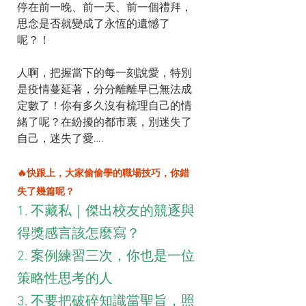
停在前一晚、前一天、前一個禮拜，
思念是否就變成了永恆的遺憾了
呢？！
人啊，把握當下的每一刻說愛，特別
是疫情蔓延著，分分離離早已無法成
定數了！你有多久沒有梳理自己的情
緒了呢？在紛擾的都市裏，別迷失了
自己，迷失了愛….
🔥快跟上，大家偷偷學的職場技巧，你錯
失了幾篇呢？
1. 不藏私｜傑出校友的競逐與
得獎感言該怎麼寫？
2. 案例練習三次，你也是一位
策略性思考的人
3. 不要把破碎知識當聖旨，照