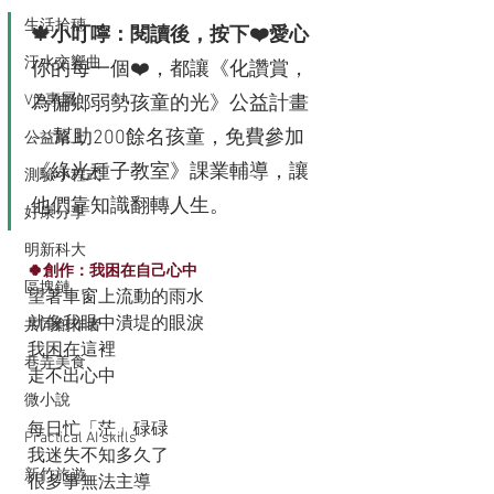
生活拾穗
🍁小叮嚀：閱讀後，按下❤️愛心
汗水交響曲
你的每一個❤️，都讓《化讚賞，
VIP專屬
為偏鄉弱勢孩童的光》公益計畫
~~幫助200餘名孩童，免費參加
公益路上
《綠光種子教室》課業輔導，讓
測驗小程式
他們靠知識翻轉人生。
好康分享
明新科大
🍀創作：我困在自己心中
區塊鏈
望著車窗上流動的雨水
就像我眼中潰堤的眼淚
共同創作者
我困在這裡
巷弄美食
走不出心中
微小說
每日忙「茫」碌碌
Practical AI skills
我迷失不知多久了
新竹旅遊
很多事無法主導