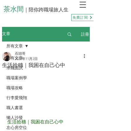
茶水間
｜陪你跨職場旅人生
免費訂閱
註冊
文章
所有文章
石頭哥
所有文章
2022年11月2日
生活拾穗｜我困在自己心中
求職面試
職場案例學
職場攻略
行李愛飛翔
職人書選
懶人沙發
生活拾穗｜我困在自己心中
左心房空位