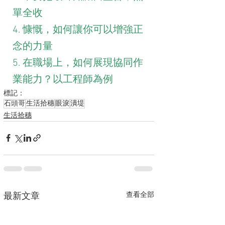
單全收
4. 慷慨，如何讓你可以增強正
念的力量
5. 在職場上，如何展現協同作
業能力？以工程師為例
標記：
石頭哥
生活拾穗
眼淚
潰堤
生活拾穗
查看全部
最新文章