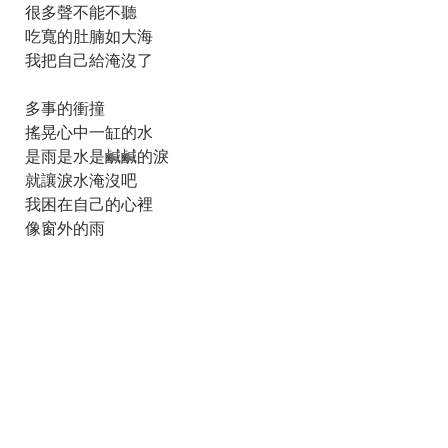
很多聲不能不聽
吃寬的肚腩如大海
我把自己給淹沒了
多事的衝撞
搖晃心中一缸的水
是雨是水是鹹鹹的淚
就讓淚水淹沒吧
我困在自己的心裡
像窗外的雨