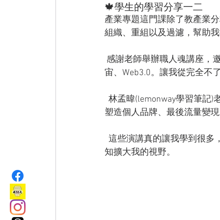
🍁學生的學習分享一二
產業專題這門課除了教產業分
組織、重組以及過濾，幫助我
 感謝老師舉辦職人魂講座，邀請專業人士為我們演說。Demi-Arashi 讓我初步認識NFT、元宇
宙、Web3.0。讓我從完全
  林孟暐(lemonway學習筆記)老師，讓我了解如何經營自媒體，從養成良好習慣、內容創作、
塑造個人品牌、最後流量變現
  這些演講真的讓我學到很多，希望之後的課堂上，能請到不同領域的人來演說分享，學習新
知擴大我的視野。