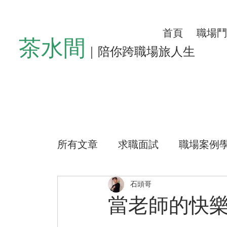
首頁
職場鬥
茶水間
｜陪你跨職場旅人生
所有文章
求職面試
職場案例
懶人沙發
左心房空位
生
石頭哥
當老師的快
公益路上
測驗小程式
好