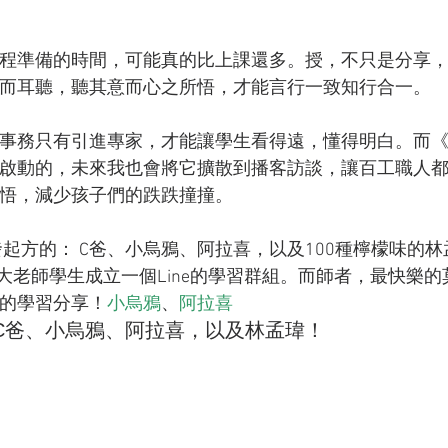
程準備的時間，可能真的比上課還多。授，不只是分享
而耳聽，聽其意而心之所悟，才能言行一致知行合一。
事務只有引進專家，才能讓學生看得遠，懂得明白。而
啟動的，未來我也會將它擴散到播客訪談，讓百工職人
悟，減少孩子們的跌跌撞撞。
NFT發起方的： C爸、小烏鴉、阿拉喜，以及100種檸檬味的
大老師學生成立一個Line的學習群組。而師者，最快樂的
的學習分享！
小烏鴉
、
阿拉喜
 C爸、小烏鴉、阿拉喜，以及林孟瑋！