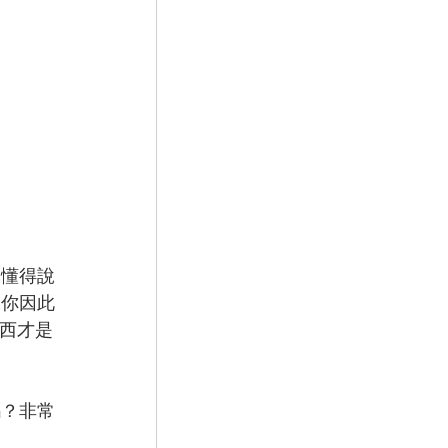
，懂得說
出你因此
東西才是
嗎？非常