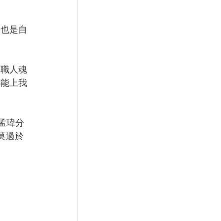
，也是自
《職人魂
都能上我
林孟瑋分
莫過於