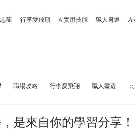
惡龍
行李愛飛翔
AI實用技能
職人書選
左
學
職場攻略
行李愛飛翔
職人書選
活拾穗
汗水交響曲
VIP專屬
樂，是來自你的學習分享！
康分享
明新科大
區塊鏈
共同創作者