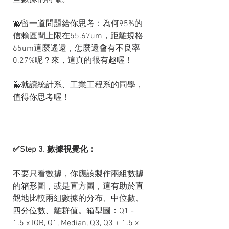
🐳留一道問題給你思考：為何95%的
信賴區間上限在55.67um，距離規格
65um這麼遙遠，怎麼還會有不良率
0.27%呢？來，這真的很有趣喔！
🐳就讀統計系、工業工程系的同學，
值得你思考喔！
✅Step 3. 數據視覺化：
不要只看數據，你應該製作兩組數據
的箱形圖，或是直方圖，這有助於直
觀地比較兩組數據的分布、中位數、
四分位數、離群值。箱型圖：Q1 - 
1.5 x IQR, Q1, Median, Q3, Q3 + 1.5 x 