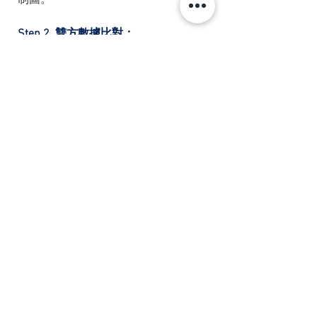
Step 2. 雙方數據比對：
2-1. 並將 x顆樣本提供 B廠商量測。
2-2. 執行成對 t檢定，確認雙方無顯
著差異，持續量產的可行性。
Step 3. 規格設定：
3-1. A零件廠商：可以維持規格 
65um；
3-2. B組裝廠商：可能他的規格需要
為 65um + 穩定性量測的平均數差
異。這樣才能讓彼此雙方的製程品
質，都處於穩定的狀態下被管制著。