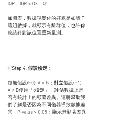
IQR、IQR = Q3 – Q1
如圖表，數據視覺化的好處是如我 T
這組數據，就顯示有離群值，也許你
應該針對該位置重新量測。
✅
Step 4. 假設檢定：
虛無假設(H0): A = B；對立假設(H1): 
A ≠ B使用「t檢定」，評估數據上是
否有統計上的顯著差異。這將幫助我
們了解是否因為不同儀器導致數據差
異。P-value > 0.05；顯示無顯著差異