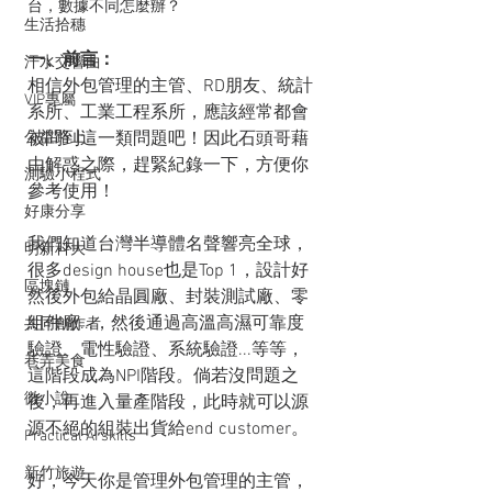
台，數據不同怎麼辦？
生活拾穗
一、前言：
汗水交響曲
相信外包管理的主管、RD朋友、統計
VIP專屬
系所、工業工程系所，應該經常都會
公益路上
被問到這一類問題吧！因此石頭哥藉
由解惑之際，趕緊紀錄一下，方便你
測驗小程式
參考使用！
好康分享
我們知道台灣半導體名聲響亮全球，
明新科大
很多design house也是Top 1，設計好
區塊鏈
然後外包給晶圓廠、封裝測試廠、零
組件廠...，然後通過高溫高濕可靠度
共同創作者
驗證、電性驗證、系統驗證...等等，
巷弄美食
這階段成為NPI階段。倘若沒問題之
微小說
後，再進入量產階段，此時就可以源
源不絕的組裝出貨給end customer。
Practical AI skills
新竹旅遊
好，今天你是管理外包管理的主管，