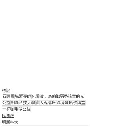
標記：
石頭哥
職涯導師
化讚賞，為偏鄉弱勢孩童的光
公益
明新科技大學
職人魂講座
區塊鏈
哈佛講堂
一杯咖啡做公益
區塊鏈
明新科大