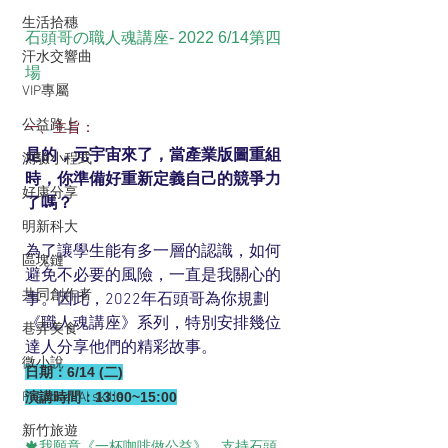
生活拾穗
石頭哥の職人魂講座- 2022 6/14第四
汗水交響曲
場
VIP專屬
公益路上
一、主旨：
是的，元宇宙來了，當產業版圖重組
測驗小程式
時，你準備好重新定義自己的競爭力
好康分享
了嗎？
明新科大
為了讓學生能有多一層的認識，如何
區塊鏈
避免不必要的風險，一直是我關心的
共同創作者
事。因此，2022年石頭哥為你規劃
《職人魂講座》系列，特別安排幾位
巷弄美食
達人分享他們的精彩故事。
微小說
日期：6/14 (二)
Practical AI skills
演講時間：13:00~15:00
新竹旅遊
🍁我願意《一杯咖啡做公益》，支持石頭