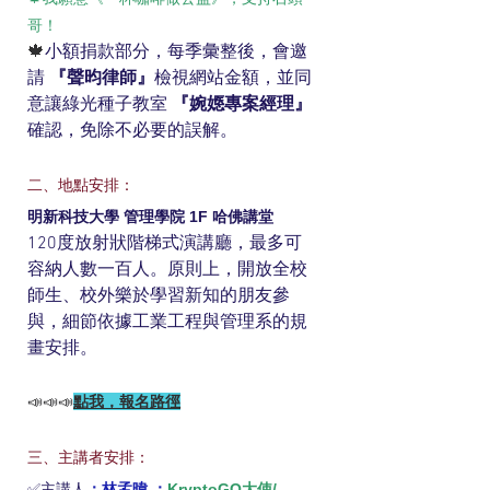
哥！
🍁
小額捐款部分，每季彙整後，會邀
請 
『聲昀律師』
檢視網站金額，並同
意讓綠光種子教室 
『婉嫕專案經理』
確認，免除不必要的誤解。
二、地點安排：
明新科技大學 管理學院 1F 哈佛講堂
120度放射狀階梯式演講廳，最多可
容納人數一百人。原則上，開放全校
師生、校外樂於學習新知的朋友參
與，細節依據工業工程與管理系的規
畫安排。
📣📣📣
點我，報名路徑
三、主講者安排：
✅主講人
：林孟暐 ；
KryptoGO大使/ 