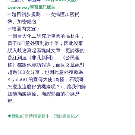
Lemonway學習筆記版主
✅題目初步規劃：一次搞懂加密貨
幣、加密錢包
✅校園內文宣：
一個台大化工研究所畢業的高材生，
買了NFT意外獲利數十倍，因此沒事
誤入歧途寫起區塊鏈文章，更誇張的
是紅到連《非凡新聞》、《公民報
橘》都跟他專訪報導，而且文章絕對
超過500次分享，也因此意外獲邀為
KryptoGO 的宣傳大使 (奇怪，石頭哥
怎麼沒這麼好的機緣呢？)，讓我們聽
聽他滿腹經綸、滿腔熱血的心路歷
程。
🍁活動細節持續更新中，請點選連結🔗