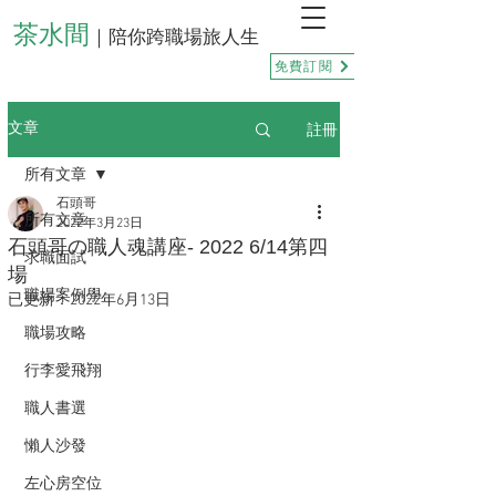
茶水間
｜陪你跨職場旅人生
免費訂閱
註冊
文章
所有文章
石頭哥
所有文章
2022年3月23日
石頭哥の職人魂講座- 2022 6/14第四
求職面試
場
職場案例學
已更新：
2022年6月13日
職場攻略
行李愛飛翔
職人書選
懶人沙發
左心房空位