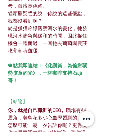
考，跟擅長跳躍。
貓頭鷹疑惑的說：你說的這些優點，
我都沒看到啊？
於是狐狸冷靜觀察河水的變化，牠發
現河水湍急與緩和的時間，因此捉住
機會一躍而過，一圓牠去葡萄園農莊
吃葡萄啃雞腿。
🍁
點我即連結：《化讚賞，為偏鄉弱
勢孩童的光》，一杯咖啡支持石頭
哥！
【結論】
你，就是自己職涯的CEO。
職場有些
眉角，老鳥花多少心血學習到的，他
怎麼可能一朝一夕告訴你呢？更何況
你如果要照書學CEO的知識，那你還