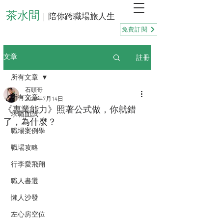
茶水間
｜陪你跨職場旅人生
免費訂閱
註冊
文章
所有文章
石頭哥
所有文章
2022年7月14日
《專業能力》照著公式做，你就錯
求職面試
了，為什麼？
職場案例學
職場攻略
行李愛飛翔
職人書選
懶人沙發
左心房空位