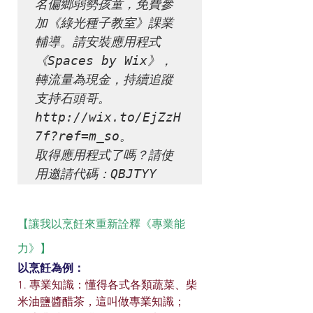
名偏鄉弱勢孩童，免費參
加《綠光種子教室》課業
輔導。請安裝應用程式
《Spaces by Wix》，
轉流量為現金，持續追蹤
支持石頭哥。

http://wix.to/EjZzH
7f?ref=m_so。

取得應用程式了嗎？請使
用邀請代碼：QBJTYY
【讓我以烹飪來重新詮釋《專業能
力》】
以烹飪為例：
1. 專業知識：懂得各式各類蔬菜、柴
米油鹽醬醋茶，這叫做專業知識；