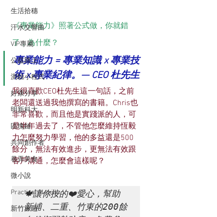
生活拾穗
《專業能力》照著公式做，你就錯
汗水交響曲
了，為什麼？
VIP專屬
專業能力 = 專業知識 x 專業技
公益路上
術 x 專業紀律。— CEO 杜先生
測驗小程式
我很喜歡CEO杜先生這一句話，之前
好康分享
老闆還送過我他撰寫的書籍。Chris也
明新科大
非常喜歡，而且他是實踐派的人，可
是半年過去了，不管他怎麼維持恆毅
區塊鏈
力怎麼努力學習，他的多益還是500
共同創作者
餘分，無法有效進步，更無法有效跟
巷弄美食
客戶溝通，怎麼會這樣呢？
微小說
Practical AI skills
🍁讓你按的❤️愛心，幫助
新埔、二重、竹東的200餘
新竹旅遊