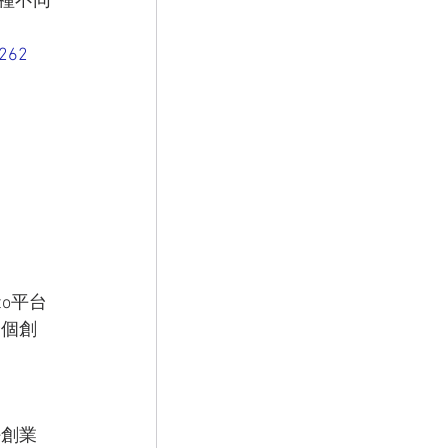
種不同
0262
to平台
麼個創
好創業