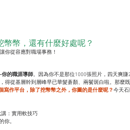
除了挖幣幣，還有什麼好處呢？
讓你從容應對職場事務！
-你的職涯導師
。因為你不是那位1000張照片，四天爽賺2
，得從基層幹到層峰早已華髮蒼顏、兩鬢斑白啦。那麼
薯這個寫作平台，除了挖幣幣之外，你圖的是什麼呢？
今天石
六講：實用軟技巧
考的你。