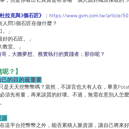
事，但是你看出它其實是在譬喻一個人面對職涯採取的 3
杜拉克與3個石匠》
：https://www.gvm.com.tw/article/5
有人問3個石匠在做什麼？
口。」
最好的石匠。」
大教堂。」
= 石頭哥，大膽夢想、務實執行的實踐者；那你呢？
好處呢？】
自己的目的最重要
就只是天天挖幣幣嗎？當然，不諱言也大有人在，畢竟Pota
必須先有量，再來談質的好壞。不過，無需在意別人怎
。
資源
在這平台挖幣幣之外，能否累積人脈資源，讓自己將來