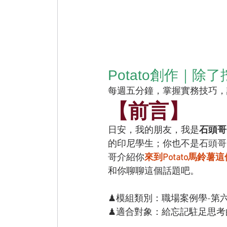
Potato創作｜
每週五分鐘，掌握實務技巧，
【前言】
日安，我的朋友，我是
石頭哥
的印尼學生；你也不是石頭哥
哥介紹你
來到Potato馬鈴
和你聊聊這個話題吧。
♟模組類別：職場案例學-第
﻿﻿♟適合對象：給忘記駐足思