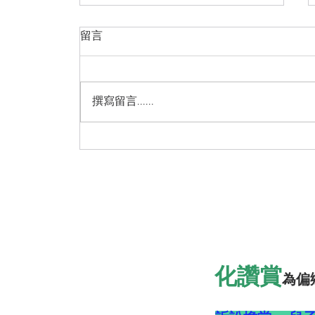
留言
撰寫留言......
福虎生豐迎新春，點石成金接
虎爺
化讚賞
為偏