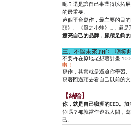
呢？還是讓自己事業得以拓展
的最重要。
這個平台寫作，最主要的目的
頭》、《風之小蛙》...，還
擦亮自己的品牌，累積足夠的
三、不讓未來的你，嘲笑
不要杵在原地老想著計畫 10
啦！
寫作，其實就是逼迫你學習、
寫著回過頭去看自己以前的文
【結論】
你，就是自己職涯的CEO。
加
位嗎？那就當作遊戲人間，寫
己。