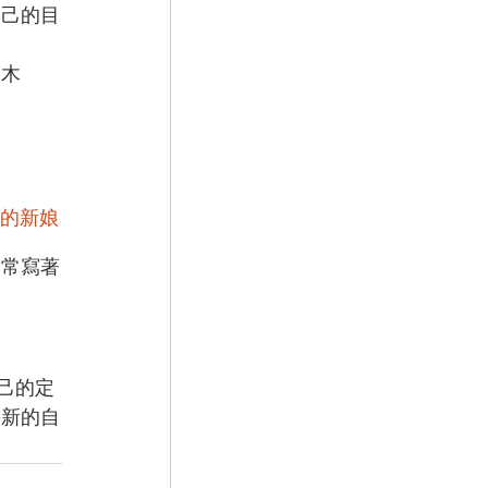
自己的目
《木
的新娘
常常寫著
。
己的定
嶄新的自