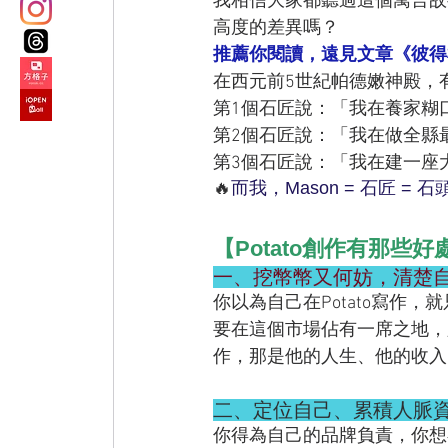
我相信大家都聽過這個寓言故
高度的差異嗎？
推薦你閱讀，遠見文章《彼得
在西元前5世紀帕德嫩神殿，
第1個石匠說：「我在養家糊
第2個石匠說：「我在做全縣
第3個石匠說：「我在建一座
🔥
而我，Mason = 石匠 
【Potato創作有那些
一、挖幣幣又何妨，清楚
你以為自己在Potato寫作，
要在這個市場佔有一席之地，
作，那是他的人生、他的收入
二、定位自己、累積人脈
你得為自己的品牌負責，你想