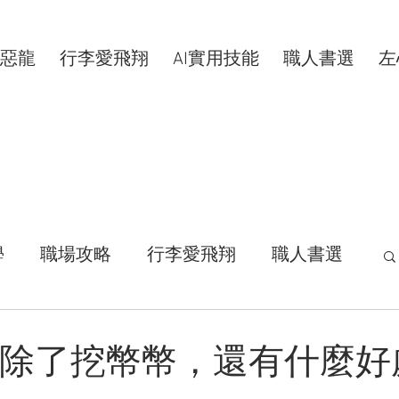
惡龍
行李愛飛翔
AI實用技能
職人書選
左
學
職場攻略
行李愛飛翔
職人書選
活拾穗
汗水交響曲
VIP專屬
創作｜除了挖幣幣，還有什麼好
康分享
明新科大
區塊鏈
共同創作者