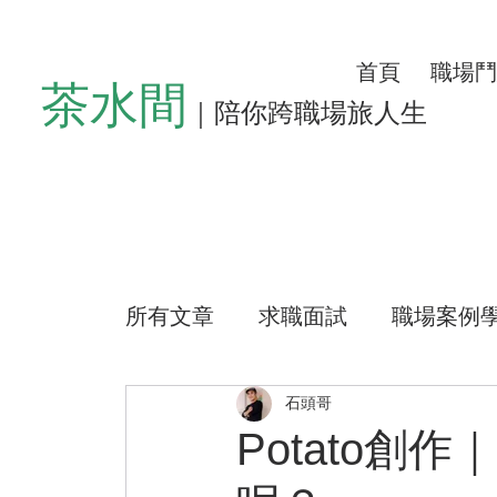
首頁
職場鬥
茶水間
｜陪你跨職場旅人生
所有文章
求職面試
職場案例
懶人沙發
左心房空位
生
石頭哥
Potato
公益路上
測驗小程式
好