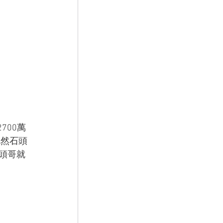
700萬
既然石頭
頭哥就