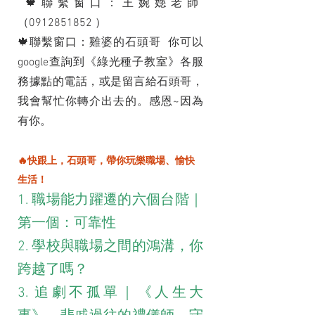
 🍁聯繫窗口：王婉嫕老師
（0912851852 ）
🍁聯繫窗口：雞婆的石頭哥  你可以
google查詢到《綠光種子教室》各服
務據點的電話，或是留言給石頭哥，
我會幫忙你轉介出去的。感恩~因為
有你。
🔥快跟上，石頭哥，帶你玩樂職場、愉快
生活！
1. 職場能力躍遷的六個台階｜
第一個：可靠性
2. 學校與職場之間的鴻溝，你
跨越了嗎？
3. 追劇不孤單｜《人生大