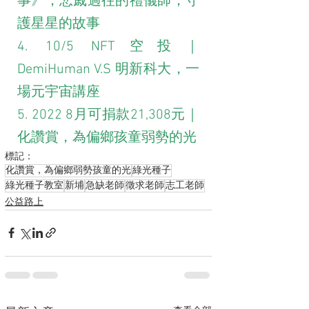
事》，悲戚過往的禮儀師，守
護星星的故事
4. 10/5 NFT空投｜
DemiHuman V.S 明新科大，一
場元宇宙講座
5. 2022 8月可捐款21,308元｜
化讚賞，為偏鄉孩童弱勢的光
標記：
化讚賞，為偏鄉弱勢孩童的光
綠光種子
綠光種子教室
新埔
急缺老師
徵求老師
志工老師
公益路上