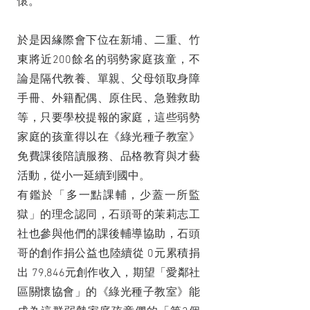
懷。
於是因緣際會下位在新埔、二重、竹
東將近200餘名的弱勢家庭孩童，不
論是隔代教養、單親、父母領取身障
手冊、外籍配偶、原住民、急難救助
等，只要學校提報的家庭，這些弱勢
家庭的孩童得以在《綠光種子教室》
免費課後陪讀服務、品格教育與才藝
活動，從小一延續到國中。
有鑑於「多一點課輔，少蓋一所監
獄」的理念認同，石頭哥的茉莉志工
社也參與他們的課後輔導協助，石頭
哥的創作捐公益也陸續從 0元累積捐
出 79,846元創作收入，期望「愛鄰社
區關懷協會」的《綠光種子教室》能