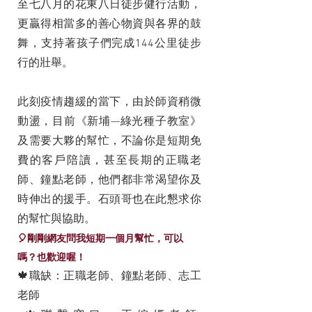
至七八月的花東八日徒步健行活動，
更贏得相當多的善心物資與各界的鼓
舞，支持著孩子們完成144公里徒步
行的壯舉。
此刻疫情趨緩的當下，由於師資稍微
動盪，目前《新埔—綠光種子教室》
及需要大夥的幫忙，不論你是短期免
費的客戶陪讀，甚至長期的正職老
師、鐘點老師，他們都非常渴望你及
時伸出的援手。石頭哥也在此懇求你
的幫忙與協助。
🎈剛剛網友問我短期一個月幫忙，可以
嗎？也歡迎喔！
🍁職缺：正職老師、鐘點老師、志工
老師