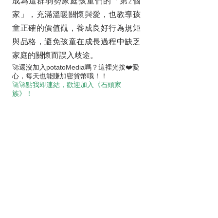
成為這群弱勢家庭孩童們的「第2個
家」，充滿溫暖關懷與愛，也教導孩
童正確的價值觀，養成良好行為規矩
與品格，避免孩童在成長過程中缺乏
家庭的關懷而誤入歧途。
🚀還沒加入potatoMedia嗎？這裡光按❤️愛
心，每天也能賺加密貨幣哦！！
🚀🚀點我即連結，歡迎加入《石頭家
族》！