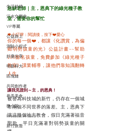
生活拾穗
急缺老師｜主，恩典下的綠光種子教
汗水交響曲
室，需要你的幫忙
VIP專屬
🍁小叮嚀：閱讀後，按下❤️愛心
公益路上
你的每一個❤️，都讓《化讚賞，為偏
測驗小程式
鄉弱勢孩童的光》公益計畫~~幫助
好康分享
200餘名孩童，免費參加《綠光種子
教室》課業輔導，讓他們靠知識翻轉
明新科大
人生。
區塊鏈
共同創作者
讓我見證到～主，的恩典！
巷弄美食
被譽為科技城的新竹，仍存在一個城
微小說
市兩個不同世界的落差。主，恩典下
讓這幾個地方教會，假日充滿著福音
Practical AI skills
聖歌，平日充滿著對弱勢孩童的關
新竹旅遊