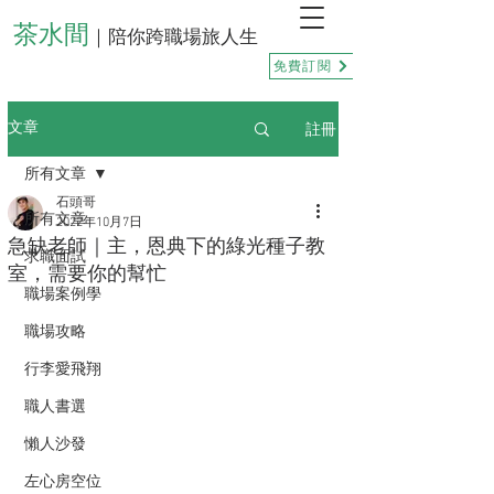
茶水間
｜陪你跨職場旅人生
免費訂閱
註冊
文章
所有文章
石頭哥
所有文章
2022年10月7日
急缺老師｜主，恩典下的綠光種子教
求職面試
室，需要你的幫忙
職場案例學
職場攻略
行李愛飛翔
職人書選
懶人沙發
左心房空位